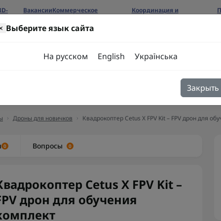
3D-
Вакансии
Коммерческое
Координация и
П
предложение
сотрудничество
б
×
Выберите язык сайта
ров
На русском
English
Українська
Закрыть
я
Блог
Контакты
ы
Дроны для новичков
Квадрокоптер Cetus X FPV Kit – FPV дрон для об
ы
Вопросы
0
0
Квадрокоптер Cetus X FPV Kit –
FPV дрон для обучения
комплект