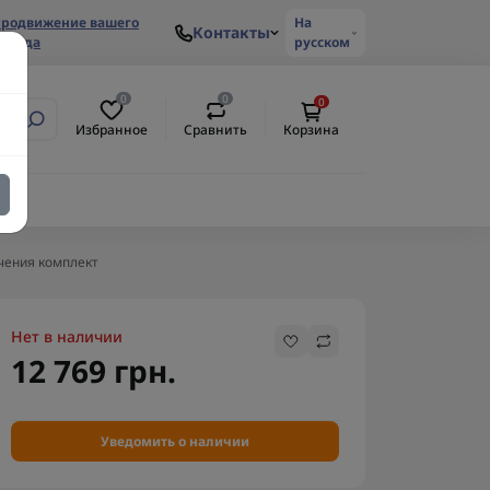
родвижение вашего
На
Контакты
ренда
русском
0
0
0
Избранное
Сравнить
Корзина
учения комплект
Нет в наличии
12 769 грн.
Уведомить о наличии