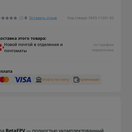
0
Оставить отзыв
Код товара: FA03-11201-03
оставка этого товара:
Новой почтой в отделения и
по тарифам
перевозчика
почтоматы
плата
оплата по счету
наличными
да
BetaFPV
— полностью укомплектованный