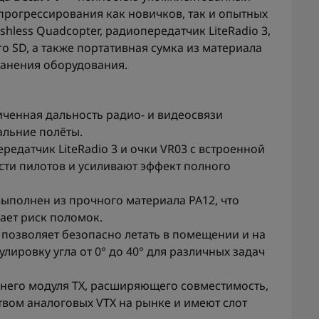
прогрессирования как новичков, так и опытных
shless Quadcopter, радиопередатчик LiteRadio 3,
ro SD, а также портативная сумка из материала
ранения оборудования.
иченная дальность радио- и видеосвязи
альние полёты.
едатчик LiteRadio 3 и очки VR03 с встроенной
ти пилотов и усиливают эффект полного
выполнен из прочного материала PA12, что
ает риск поломок.
 позволяет безопасно летать в помещении и на
лировку угла от 0° до 40° для различных задач
ешнего модуля TX, расширяющего совместимость,
твом аналоговых VTX на рынке и имеют слот