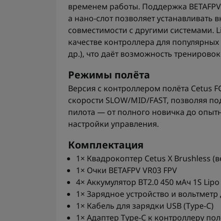
временем работы. Поддержка BETAFPV 
а нано-слот позволяет устанавливать
совместимости с другими системами. L
качестве контроллера для популярных F
др.), что даёт возможность тренировок
Режимы полёта
Версия с контроллером полёта Cetus F
скорости SLOW/MID/FAST, позволяя по
пилота — от полного новичка до опыт
настройки управления.
Комплектация
1× Квадрокоптер Cetus X Brushless (
1× Очки BETAFPV VR03 FPV
4× Аккумулятор BT2.0 450 мАч 1S Lip
1× Зарядное устройство и вольтметр 
1× Кабель для зарядки USB (Type-C)
1× Адаптер Type-C к контроллеру по