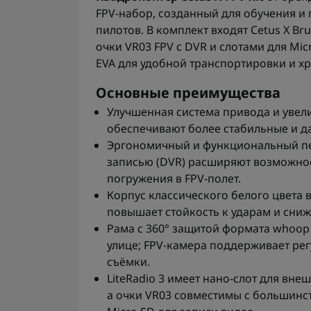
FPV-набор, созданный для обучения и 
пилотов. В комплект входят Cetus X Bru
очки VR03 FPV с DVR и слотами для Mic
EVA для удобной транспортировки и х
Основные преимущества
Улучшенная система привода и увел
обеспечивают более стабильные и д
Эргономичный и функциональный пер
записью (DVR) расширяют возможнос
погружения в FPV-полет.
Корпус классического белого цвета 
повышает стойкость к ударам и сниж
Рама с 360° защитой формата whoop
улице; FPV-камера поддерживает регу
съёмки.
LiteRadio 3 имеет нано-слот для вн
а очки VR03 совместимы с большинс