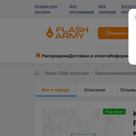
Отзывы про
Для
Для
Услуги 
магазин
поставщиков
тендеров
печати
Каталог това
Распродажа
Доставка и оплата
Информаци
Дроны, РЕБЫ, детекторы
Дроны и квадрокоптер
Все о товаре
Описание
Отзыв
Под заказ