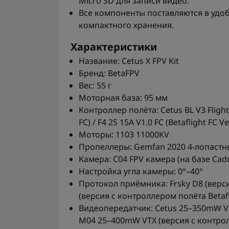
Micro SD для записи видео.
Все компоненты поставляются в удо
компактного хранения.
Характеристики
Название: Cetus X FPV Kit
Бренд: BetaFPV
Вес: 55 г
Моторная база: 95 мм
Контроллер полёта: Cetus BL V3 Fligh
FC) / F4 2S 15A V1.0 FC (Betaflight FC V
Моторы: 1103 11000KV
Пропеллеры: Gemfan 2020 4-лопастн
Камера: C04 FPV камера (на базе Cad
Настройка угла камеры: 0°–40°
Протокол приёмника: Frsky D8 (верси
(версия с контроллером полёта Betafl
Видеопередатчик: Cetus 25–350mW VTX
M04 25–400mW VTX (версия с контрол