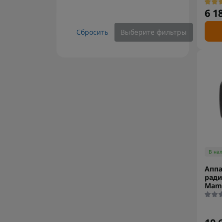
6 1
Сбросить
Выберите фильтры
В на
Аппа
ради
Mamb