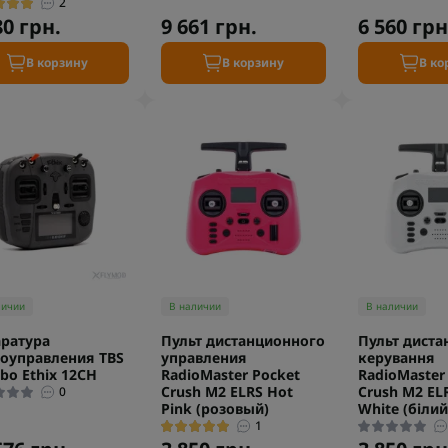
2
80 грн.
9 661 грн.
6 560 грн
В корзину
В корзину
В ко
личии
В наличии
В наличии
ратура
Пульт дистанционного
Пульт диста
оуправления TBS
управления
керування
o Ethix 12СН
RadioMaster Pocket
RadioMaster
Crush M2 ELRS Hot
Crush M2 ELR
0
Pink (розовый)
White (білий
1