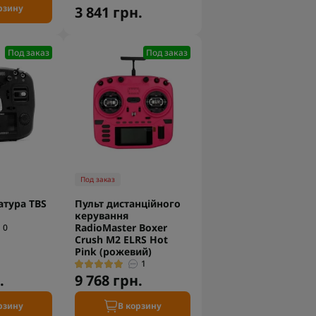
рзину
3 841 грн.
Под заказ
Под заказ
Под заказ
тура TBS
Пульт дистанційного
керування
RadioMaster Boxer
0
Crush M2 ELRS Hot
Pink (рожевий)
1
.
9 768 грн.
рзину
В корзину