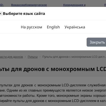
3D-
Вакансии
Коммерческое
Координация и
П
предложение
сотрудничество
б
×
Выберите язык сайта
ров
На русском
English
Українська
Закрыть
я
Блог
Контакты
асти для дронов
Пульты
Пульты для дронов с монохромным LCD дисп..
ьты для дронов с монохромным LC
пультах для дронов с монохромным LCD-дисплеем служебная 
ане. Одним из их главных преимуществ является низкое энерго
автономности работы. Кроме того, монохромные экраны хорошо 
ирайте пульты для дронов с монохромным LCD-дисплеем в ката