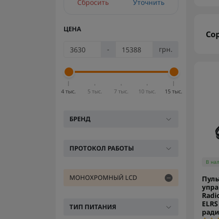
Сбросить
Уточнить
ЦЕНА
Со
-
грн.
4 тыс.
5 тыс.
7 тыс.
10 тыс.
15 тыс.
БРЕНД
ПРОТОКОЛ РАБОТЫ
В на
МОНОХРОМНЫЙ LCD
Пуль
упра
Radi
ELRS
ТИП ПИТАНИЯ
ради