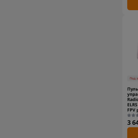
Под 
Пуль
упра
Radi
ELRS
FPV 
3 6