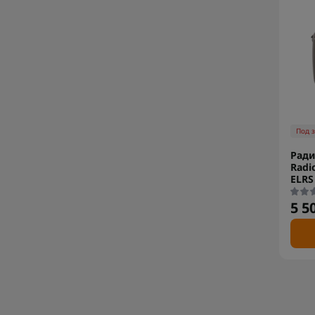
Под 
Ради
Radi
ELRS
5 5