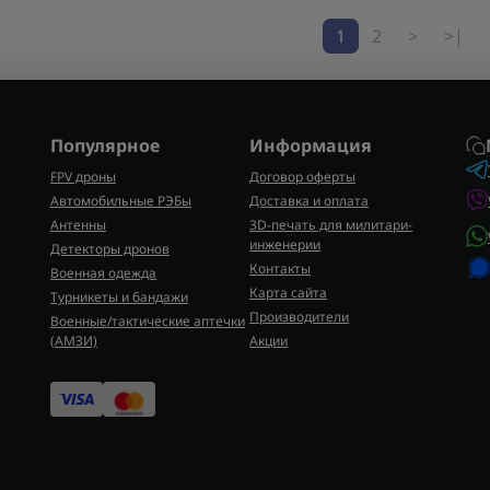
1
2
>
>|
Популярное
Информация
FPV дроны
Договор оферты
Автомобильные РЭБы
Доставка и оплата
Антенны
3D-печать для милитари-
инженерии
Детекторы дронов
Контакты
Военная одежда
Карта сайта
Турникеты и бандажи
Производители
Военные/тактические аптечки
(AMЗИ)
Акции