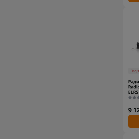
Под 
Ради
Radi
ELRS
9 1