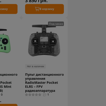
.
3 850 грн.
рзину
В корзину
Под заказ
Нет в наличии
нционного
Пульт дистанционного
управления
 Pocket
RadioMaster Pocket
RS Mint
ELRS – FPV
й)
радиоаппаратура
0
1
.