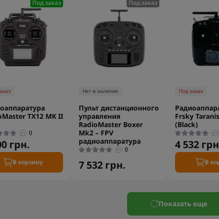
Под заказ
Под заказ
заказ
Нет в наличии
Под заказ
оаппаратура
Пульт дистанционного
Радиоаппар
oMaster TX12 MK II
управления
Frsky Taranis
RadioMaster Boxer
(Black)
Mk2 – FPV
0
радиоаппаратура
00 грн.
4 532 грн
0
В корзину
В ко
7 532 грн.
Показать еще