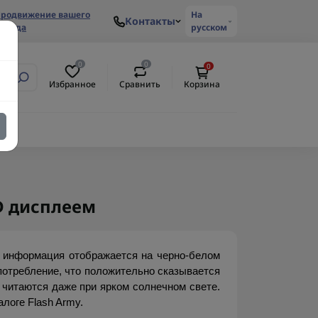
родвижение вашего
На
Контакты
ренда
русском
0
0
0
Избранное
Сравнить
Корзина
D дисплеем
информация отображается на черно-белом 
потребление, что положительно сказывается 
читаются даже при ярком солнечном свете. 
логе Flash Army.