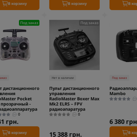
В корзину
В корзину
В ко
Под заказ
Под заказ
заказ
Нет в наличии
Под заказ
т дистанционного
Пульт дистанционного
Радиоаппара
вления
управления
Mambo
oMaster Pocket
RadioMaster Boxer Max
 прозрачный -
Mk2 ELRS – FPV
радиоаппаратура
радиоапаратура
0
0
41 грн.
6 380 грн
В корзину
В ко
15 388 грн.