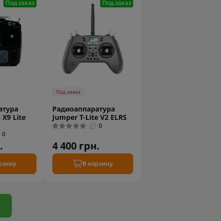
Под заказ
Под заказ
Под заказ
атура
Радиоаппаратура
 X9 Lite
Jumper T-Lite V2 ELRS
0
0
.
4 400 грн.
рзину
В корзину