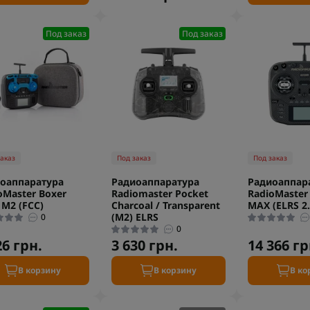
Под заказ
Под заказ
заказ
Под заказ
Под заказ
оаппаратура
Радиоаппаратура
Радиоаппар
oMaster Boxer
Radiomaster Pocket
RadioMaster
 M2 (FCC)
Charcoal / Transparent
MAX (ELRS 2.
(M2) ELRS
0
0
26 грн.
3 630 грн.
14 366 гр
В корзину
В корзину
В ко