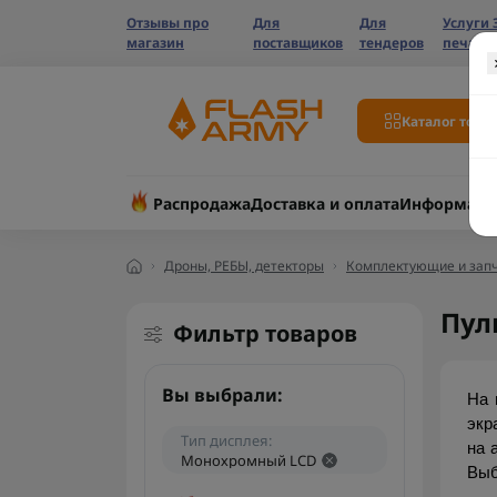
Отзывы про
Для
Для
Услуги 
магазин
поставщиков
тендеров
печати
Каталог това
Распродажа
Доставка и оплата
Информаци
Дроны, РЕБЫ, детекторы
Комплектующие и запч
Пул
Фильтр товаров
Вы выбрали:
На 
экр
Тип дисплея:
на 
Монохромный LCD
Выб