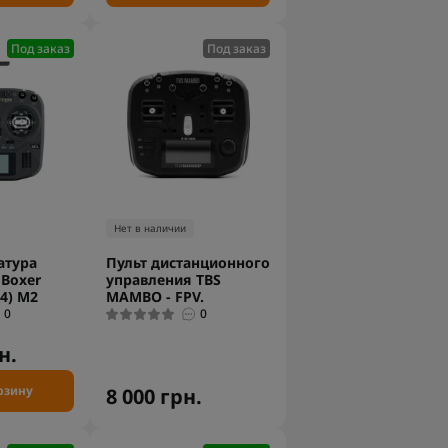
Под заказ
Под заказ
Нет в наличии
атура
Пульт дистанционного
 Boxer
управления TBS
4) M2
MAMBO - FPV.
0
0
н.
рзину
8 000 грн.