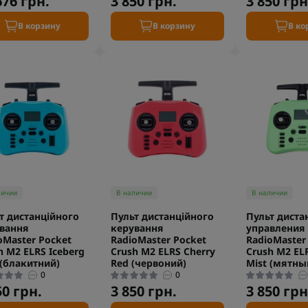
676 грн.
3 850 грн.
3 850 грн
В корзину
В корзину
В ко
личии
В наличии
В наличии
т дистанційного
Пульт дистанційного
Пульт диста
вання
керування
управления
oMaster Pocket
RadioMaster Pocket
RadioMaster
h M2 ELRS Iceberg
Crush M2 ELRS Cherry
Crush M2 EL
 (блакитний)
Red (червоний)
Mist (мятны
0
0
50 грн.
3 850 грн.
3 850 грн