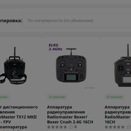
ртировка:
личии
В наличии
В наличии
т дистанционного
Аппаратура
Аппаратура
вления
радиоуправления
радиоуправ
oMaster TX12 MKII
Radiomaster Boxer/
RadioMaster 
 - FPV
Boxer Crush 2.4G 16CH
16CH
оаппаратура
0