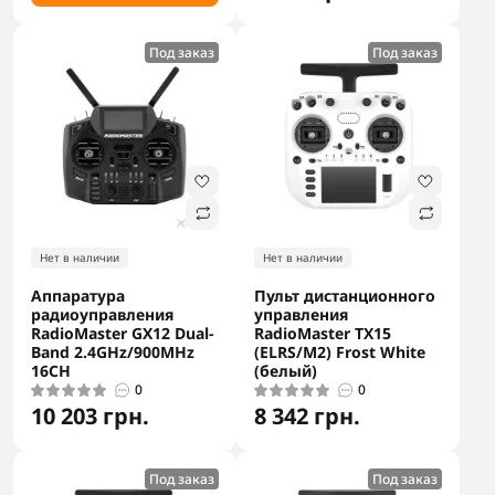
Под заказ
Под заказ
Нет в наличии
Нет в наличии
Аппаратура
Пульт дистанционного
радиоуправления
управления
RadioMaster GX12 Dual-
RadioMaster TX15
Band 2.4GHz/900MHz
(ELRS/M2) Frost White
16CH
(белый)
0
0
10 203 грн.
8 342 грн.
Под заказ
Под заказ