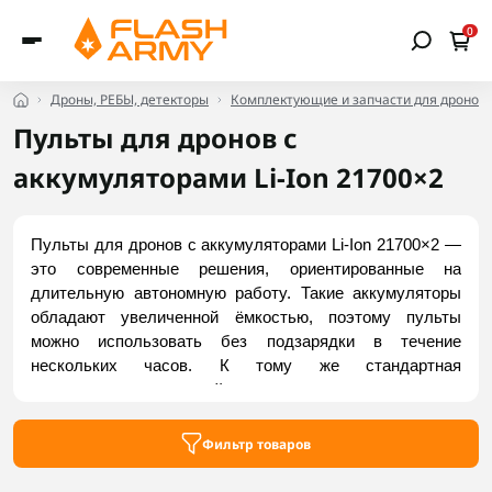
0
Дроны, РЕБЫ, детекторы
Комплектующие и запчасти для дронов
Пульты для дронов с
аккумуляторами Li-Ion 21700×2
Пульты для дронов с аккумуляторами Li-Ion 21700×2 — 
это современные решения, ориентированные на 
длительную автономную работу. Такие аккумуляторы 
обладают увеличенной ёмкостью, поэтому пульты 
можно использовать без подзарядки в течение 
нескольких часов. К тому же стандартная 
цилиндрическая литий-ионная химия отличается 
долговечностью и меньшей склонностью к вздутию. 
Купить пульты для дронов с питанием от двух литий-
Фильтр товаров
ионных аккумуляторов формата 21700 вы можете в 
Flash Army.