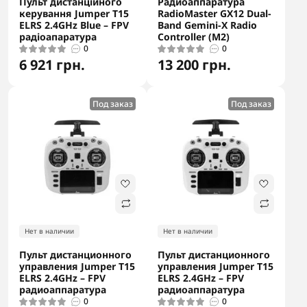
Пульт дистанційного
Радиоаппаратура
керування Jumper T15
RadioMaster GX12 Dual-
ELRS 2.4GHz Blue – FPV
Band Gemini-X Radio
радіоапаратура
Controller (M2)
0
0
6 921 грн.
13 200 грн.
Под заказ
Под заказ
Нет в наличии
Нет в наличии
Пульт дистанционного
Пульт дистанционного
управления Jumper T15
управления Jumper T15
ELRS 2.4GHz – FPV
ELRS 2.4GHz – FPV
радиоаппаратура
радиоаппаратура
0
0