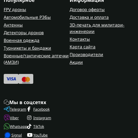
Популярное
Информация
FPV дроны
Договор оферты
Автомобильные РЭБы
Доставка и оплата
Антенны
3D-печать для милитари-
инженерии
Детекторы дронов
Контакты
Военная одежда
Карта сайта
Турникеты и бандажи
Производители
Военные/тактические аптечки
(AMЗИ)
Акции
Мы в соцсетях
Telegram
Facebook
Viber
Instagram
Whatsapp
TikTok
Signal
YouTube