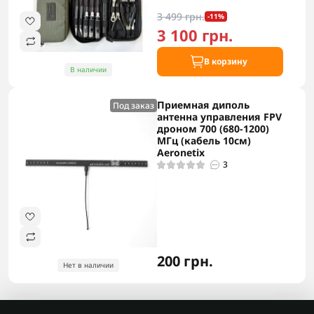
3 499 грн.
-11%
3 100 грн.
В корзину
В наличии
Приемная диполь
Под заказ
антенна управления FPV
дроном 700 (680-1200)
МГц (кабель 10см)
Aeronetix
3
200 грн.
Нет в наличии