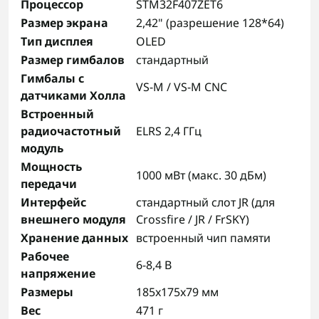
Процессор
STM32F407ZET6
Размер экрана
2,42" (разрешение 128*64)
Тип дисплея
OLED
Размер гимбалов
стандартный
Гимбалы с
VS-M / VS-M CNC
датчиками Холла
Встроенный
радиочастотный
ELRS 2,4 ГГц
модуль
Мощность
1000 мВт (макс. 30 дБм)
передачи
Интерфейс
стандартный слот JR (для
внешнего модуля
Crossfire / JR / FrSKY)
Хранение данных
встроенный чип памяти
Рабочее
6-8,4 В
напряжение
Размеры
185x175x79 мм
Вес
471 г