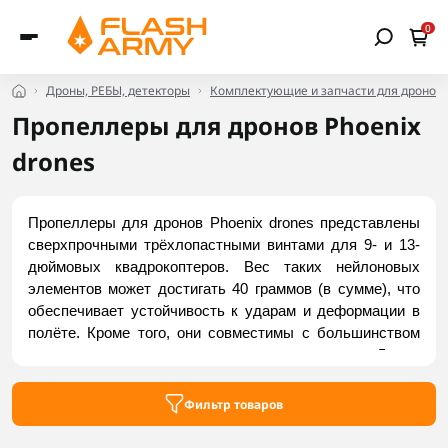
0
Дроны, РЕБЫ, детекторы
Комплектующие и запчасти для дронов
Пропеллеры для дронов Phoenix
drones
Пропеллеры для дронов Phoenix drones представлены 
сверхпрочными трёхлопастными винтами для 9- и 13-
дюймовых квадрокоптеров. Вес таких нейлоновых 
элементов может достигать 40 граммов (в сумме), что 
обеспечивает устойчивость к ударам и деформации в 
полёте. Кроме того, они совместимы с большинством 
моторов, поскольку имеют крепление на вал 5 мм. 
Заказать проверенные пропеллеры для дронов Phoenix 
drones можно в интернет-магазине Flash Army.
Фильтр товаров