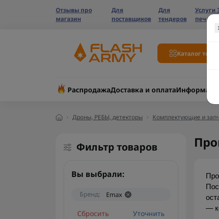
Отзывы про
Для
Для
Услуги 
магазин
поставщиков
тендеров
печати
Каталог това
Распродажа
Доставка и оплата
Информаци
Дроны, РЕБЫ, детекторы
Комплектующие и запч
Про
Фильтр товаров
Вы выбрали:
Про
Пос
Бренд:
Emax
ост
— к
Сбросить
Уточнить