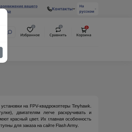
родвижение вашего
На
Контакты
ренда
русском
0
0
0
Избранное
Сравнить
Корзина
становки на FPV-квадрокоптеры Tinyhawk. 
лке), двигателям легче раскручивать и 
еют красный цвет. Их главная особенность 
упны для заказа на сайте Flash Army.