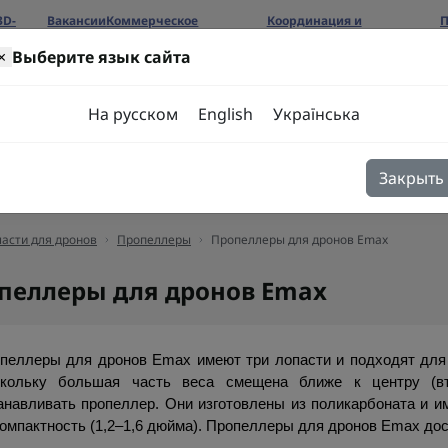
3D-
Вакансии
Коммерческое
Координация и
П
предложение
сотрудничество
б
×
Выберите язык сайта
ров
На русском
English
Українська
Закрыть
я
Блог
Контакты
асти для дронов
Пропеллеры
Пропеллеры для дронов Emax
пеллеры для дронов Emax
пеллеры для дронов Emax имеют три лопасти и подходят для у
кольку большая часть веса смещена ближе к центру (вту
анавливать пропеллер. Они изготовлены из поликарбоната и им
омпактность (1,2–1,6 дюйма). Пропеллеры для дронов Emax дост