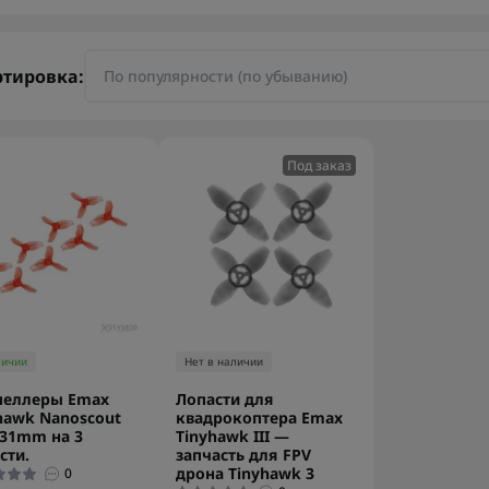
ртировка:
Под заказ
личии
Нет в наличии
пеллеры Emax
Лопасти для
hawk Nanoscout
квадрокоптера Emax
 31mm на 3
Tinyhawk III —
сти.
запчасть для FPV
дрона Tinyhawk 3
0