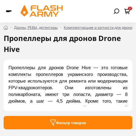
0
Дроны, РЕБЫ, детекторы
Комплектующие и запчасти для дронов
Пропеллеры для дронов Drone
Hive
Пропеллеры для дронов Drone Hive — это готовые 
комплекты пропеллеров украинского производства, 
которые используются для ремонта или модернизации 
FPV-квадрокоптеров. Они изготовлены из 
поликарбоната, имеют три лопасти, диаметр — 8 
дюймов, а шаг — 4,5 дюйма. Кроме того, такие 
элементы отличаются повышенной эксплуатационной 
устойчивостью. Это делает их совместимыми со 
многими средними и крупными беспилотниками. 
Фильтр товаров
Ознакомиться с доступными пропеллерами для дронов 
Drone Hive можно в интернет-магазине Flash Army.