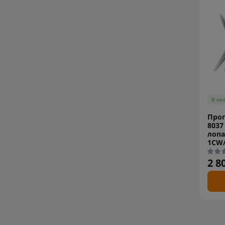
В на
Про
8037
лопа
1CW
2 8