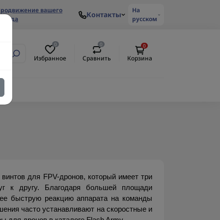
родвижение вашего
На
Контакты
ренда
русском
0
0
0
Избранное
Сравнить
Корзина
интов для FPV-дронов, который имеет три 
уг к другу. Благодаря большей площади 
лее быструю реакцию аппарата на команды 
шения часто устанавливают на скоростные и 