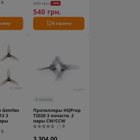
0
600 грн.
-10%
540 грн.
рзину
В корзину
В наличии
 Gemfan
Пропеллеры HQProp
12 3
T2020 3 лопасти. 2
пары
пары CW/CCW
0
0
3 304.00