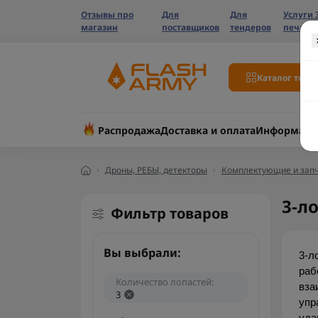
Отзывы про
Для
Для
Услуги 
магазин
поставщиков
тендеров
печати
Каталог това
Распродажа
Доставка и оплата
Информаци
Дроны, РЕБЫ, детекторы
Комплектующие и запч
3-л
Фильтр товаров
Вы выбрали:
3-л
раб
Количество лопастей:
вза
3
упр