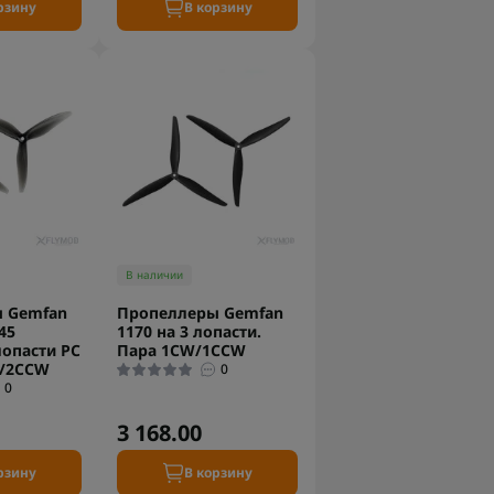
рзину
В корзину
В наличии
 Gemfan
Пропеллеры Gemfan
45
1170 на 3 лопасти.
опасти PC
Пара 1CW/1CCW
W/2CCW
0
0
3 168.00
рзину
В корзину