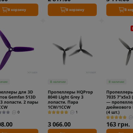
В корзину
В корзину
В ко
личии
В наличии
В наличии
еллеры для 3D
Пропеллеры HQProp
Пропеллеры
тов Gemfan 513D
8040 Light Grey 3
7035 7”x5x3 
 3 лопасти. 2 пары
лопасти. Пара
— пропелле
CCW
1CW/1CCW
дюймового 
(4 шт.)
0
1
08.00
3 066.00
163 грн.