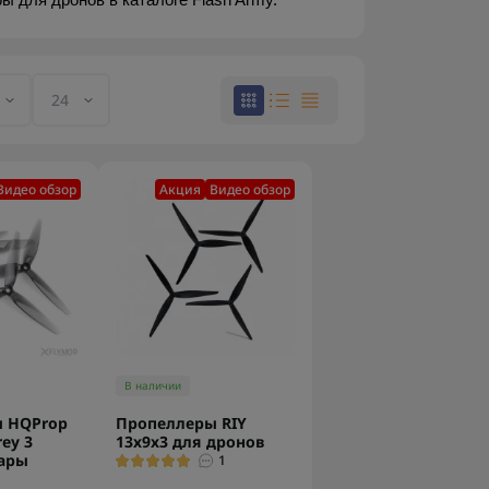
 для дронов в каталоге Flash Army.
Видео обзор
Акция
Видео обзор
В наличии
 HQProp
Пропеллеры RIY
rey 3
13х9х3 для дронов
пары
1