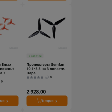
В наличии
 Emax
Пропеллеры Gemfan
noscout
10.1×5.5 на 3 лопасти.
а 3
Пара
0
0
2 928.00
рзину
В корзину