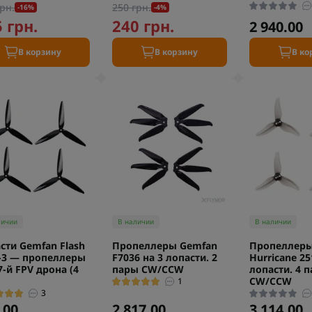
рн.
250 грн.
-16%
-4%
 грн.
240 грн.
2 940.00
В корзину
В корзину
В ко
личии
В наличии
В наличии
сти Gemfan Flash
Пропеллеры Gemfan
Пропеллеры
-3 — пропеллеры
F7036 на 3 лопасти. 2
Hurricane 25
7-й FPV дрона (4
пары CW/CCW
лопасти. 4 
CW/CCW
1
3
.00
2 817.00
3 114.00