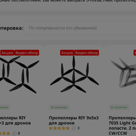
рные беспилотники. Вы можете выбрать 3-лопастные пропеллеры
ртировка:
Акция
Видео обзор
Акция
Видео обзор
личии
В наличии
В наличии
еллеры RIY
Пропеллеры RIY 9x5x3
Пропеллеры
×3 для дронов
для дронов
7035 Light G
лопасти. 2 
3
CW/CCW
8