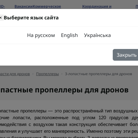
3D-
Вакансии
Коммерческое
Координация и
П
предложение
сотрудничество
б
×
Выберите язык сайта
ров
На русском
English
Українська
Закрыть
я
Блог
Контакты
асти для дронов
Пропеллеры
3-лопастные пропеллеры для дронов
опастные пропеллеры для дронов
опастные пропеллеры — это распространённый тип воздушных в
очие лопасти, расположенные под углом 120 градусов др
имодействия с воздухом такая конструкция обеспечивает бо
авления и улучшает его маневренность. Именно поэтому эти ре