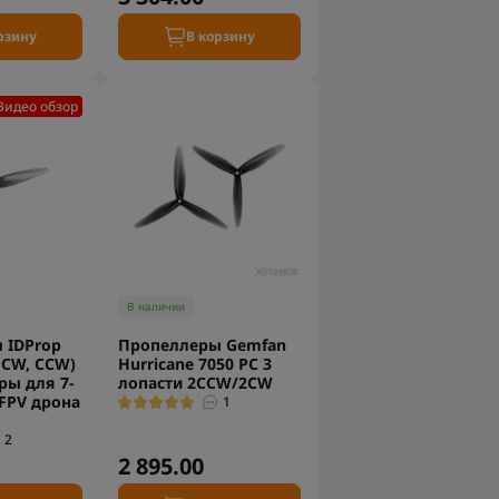
рзину
В корзину
Видео обзор
В наличии
 IDProp
Пропеллеры Gemfan
(CW, CCW)
Hurricane 7050 PC 3
ры для 7-
лопасти 2CCW/2CW
FPV дрона
1
2
2 895.00