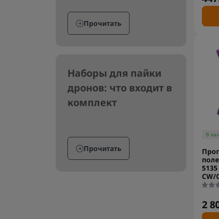
Прочитать
Наборы для пайки
дронов: что входит в
комплект
В на
Прочитать
Проп
поле
5135
CW/
2 8