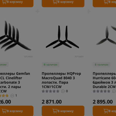
В корзину
В корзину
В ко
личии
В наличии
В наличии
пеллеры Gemfan
Пропеллеры HQProp
Пропеллеры
CL Cinelifter
MacroQuad 8040 3
Hurricane 60
carbonate 3
лопасти. Пара
6дюймов 3 л
сти. 2 пары
1CW/1CCW
Durable 2С
CCW
0
1
26.00
2 871.00
2 895.00
В корзину
В корзину
В ко