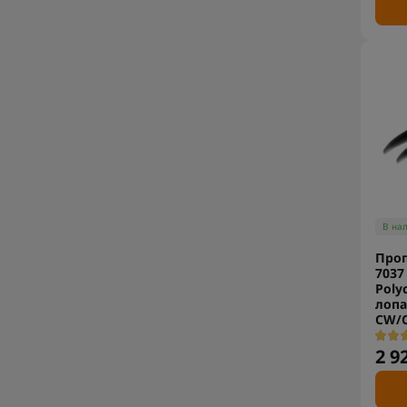
В на
Про
7037 
Poly
лопа
CW/
2 9