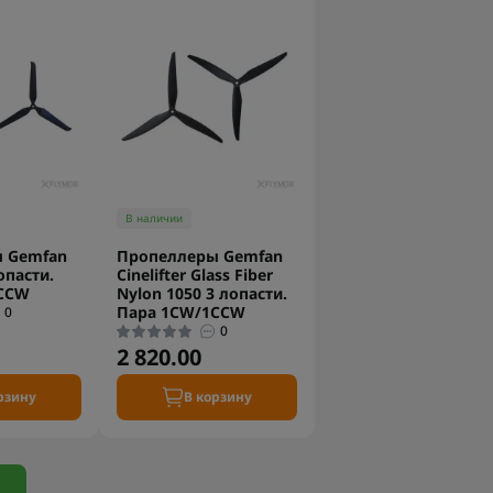
В наличии
 Gemfan
Пропеллеры Gemfan
опасти.
Cinelifter Glass Fiber
CCW
Nylon 1050 3 лопасти.
Пара 1CW/1CCW
0
0
2 820.00
рзину
В корзину