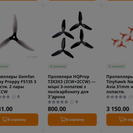
личии
В наличии
В наличии
пеллеры Gemfan
Пропелери HQProp
Пропеллеры
py Proppy F5135 3
T3X3X3 (2CW+2CCW) —
Tinyhawk Na
сти. 2 пары
міцні 3-лопатеві з
Avia 31mm н
CCW
полікарбонату для
лопасти.
3"дрона
0
0
41.00
800.00
3 150.00
В корзину
В корзину
В ко