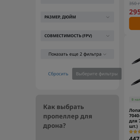
350 г
295
РАЗМЕР, ДЮЙМ
СОВМЕСТИМОСТЬ (FPV)
Показать еще 2 фильтра
Сбросить
Выберите фильтры
В на
Как выбрать
Лопа
пропеллер для
7040
для 
дрона?
шт.)
447