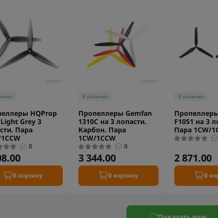
личии
В наличии
В наличии
пеллеры HQProp
Пропеллеры Gemfan
Пропеллеры
 Light Grey 3
1310C на 3 лопасти.
F1051 на 3 л
сти. Пара
Карбон. Пара
Пара 1CW/1
/1CCW
1CW/1CCW
0
0
08.00
3 344.00
2 871.00
В корзину
В корзину
В ко
Показать еще