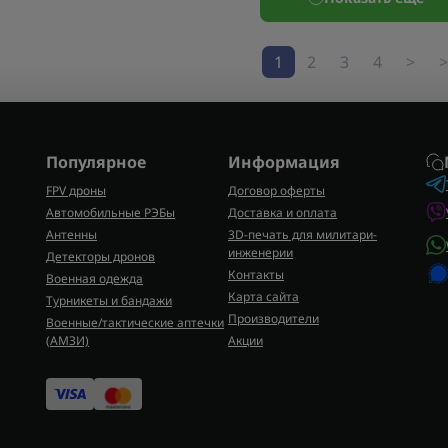
1
2
3
4
>
>
Популярное
Информация
FPV дроны
Договор оферты
Автомобильные РЭБы
Доставка и оплата
Антенны
3D-печать для милитари-
инженерии
Детекторы дронов
Контакты
Военная одежда
Карта сайта
Турникеты и бандажи
Производители
Военные/тактические аптечки
(AMЗИ)
Акции