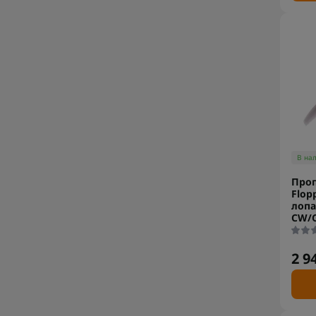
В на
Про
Flop
лопа
CW/
2 9