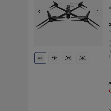
О
А
К
М
П
Т
В
Д
О