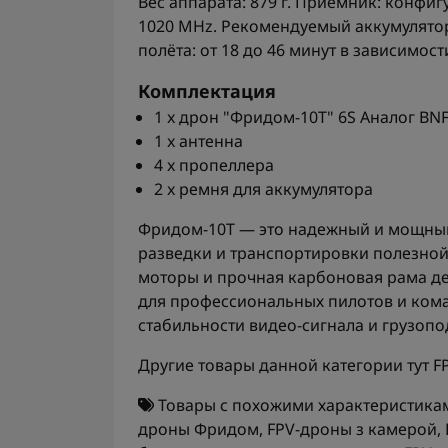
Вес аппарата: 879 г. Приемник: конфигу
1020 MHz. Рекомендуемый аккумулятор
полёта: от 18 до 46 минут в зависимос
Комплектация
1 x дрон "Фридом-10Т" 6S Аналог BN
1 x антенна
4 x пропеллера
2 x ремня для аккумулятора
Фридом-10Т — это надежный и мощный
разведки и транспортировки полезной
моторы и прочная карбоновая рама д
для профессиональных пилотов и кома
стабильности видео-сигнала и грузоп
Другие товары данной категории тут
F
Товары с похожими характеристика
дроны Фридом
,
FPV-дроны з камерой
,