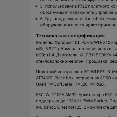
5. Использование F722 полетного ко
обеспечивает надёжность управлени
6. Грузоподъемность 4 кг обеспечи
оборудования и расширяет примене
Техническая спецификация
Модель: Фридом-10Т. Рама: WLF X10 ка
мВт, 5.8 ГГц. Камера: тепловизионная 
КСВ: ≤1,4. Двигатели: WLF 3115 900KV ×
стекловолокно-нейлон. Прошивка: Betaf
Полетный контроллер: FC: WLF F7 L3. M
AT7456E. Black box: встроенная 8Г SD к
UART, 4× SoftSerial, 1× I2C, 4× RGB.
ESC: WLF 100A AM32. Архитектура ESC: 
поддержка до 128KHz PWM Packet. Под
Multishot, Oneshot125. В комплекте да