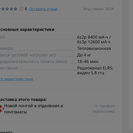
0
Оставить отзыв
Код товара: 2624-
сновные характеристики
КБ:
6s2p 8400 мА·ч /
6s3p 12600 мА·ч
амера:
Тепловизионная
асса целевой нагрузки (кг):
До 4 кг
родолжительность полета (мин):
18–46 мин
ип связи:
Радиоканал ELRS;
видео 5.8 ггц
се характеристики
оставка этого товара:
Новой почтой в отделения и
по тарифам
перевозчика
почтоматы
плата