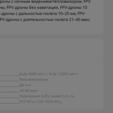
дроны с ночным видением/тепловизором
,
FPV
ны
,
FPV-дроны без навигации
,
FPV-дроны 10
-дроны с дальностью полета 10–20 км
,
FPV-
PV-дроны с длительностью полета 21–40 мин
,
г
6s2p 8400 мА·ч / 6s3p 12600 мА·ч
Тепловизионная
До 4 кг
18–46 мин
Радиоканал ELRS; видео 5.8 ггц
915 МГц / 720–1020 МГц