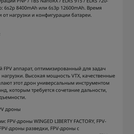
рации PNP / TBS NanoRX / ELRS 915 / ELRS 720-
: 6s2p 8400mAh или 6s3p 12600mAh. Время
ти от нагрузки и конфигурации батареи.
F
 FPV аппарат, оптимизированный для задач
 нагрузки. Высокая мощность VTX, качественные
елают этот дрон универсальным инструментом
нд, которым требуется сочетание дальности,
одъемности.
PV дроны
ми:
FPV-дроны WINGED LIBERTY FACTORY
,
FPV-
FPV-дроны разведки
,
FPV-дроны с