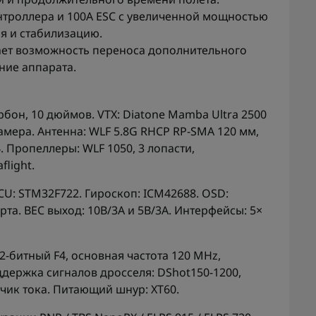
нтроллера и 100A ESC с увеличенной мощностью
я и стабилизацию.
вает возможность переноса дополнительного
ние аппарата.
рбон, 10 дюймов. VTX: Diatone Mamba Ultra 2500
камера. Антенна: WLF 5.8G RHCP RP-SMA 120 мм,
4. Пропеллеры: WLF 1050, 3 лопасти,
light.
CU: STM32F722. Гироскоп: ICM42688. OSD:
арта. BEC выход: 10В/3А и 5В/3А. Интерфейсы: 5×
32-битный F4, основная частота 120 MHz,
держка сигналов дросселя: DShot150-1200,
тчик тока. Питающий шнур: XT60.