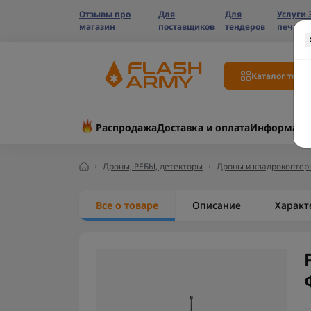
Отзывы про
Для
Для
Услуги 
магазин
поставщиков
тендеров
печати
Каталог това
Распродажа
Доставка и оплата
Информаци
Дроны, РЕБЫ, детекторы
Дроны и квадрокоптер
Все о товаре
Описание
Характ