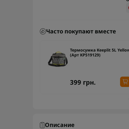
Часто покупают вместе
нов
Термосумка Keeplit 5L Yello
(Арт KP519129)
399 грн.
Описание