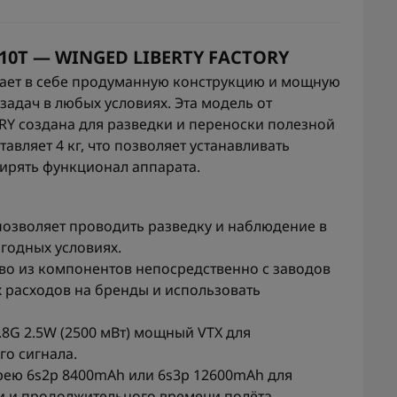
10Т — WINGED LIBERTY FACTORY
тает в себе продуманную конструкцию и мощную
адач в любых условиях. Эта модель от
Y создана для разведки и переноски полезной
авляет 4 кг, что позволяет устанавливать
ирять функционал аппарата.
позволяет проводить разведку и наблюдение в
огодных условиях.
во из компонентов непосредственно с заводов
 расходов на бренды и использовать
.8G 2.5W (2500 мВт) мощный VTX для
го сигнала.
арею 6s2p 8400mAh или 6s3p 12600mAh для
 и продолжительного времени полёта.