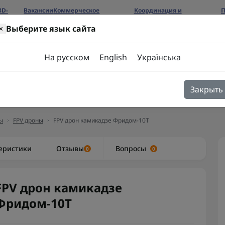
3D-
Вакансии
Коммерческое
Координация и
П
предложение
сотрудничество
б
×
Выберите язык сайта
ров
На русском
English
Українська
Закрыть
я
Блог
Контакты
ы
FPV дроны
FPV дрон камикадзе Фридом-10Т
еристики
Отзывы
Вопросы
0
0
FPV дрон камикадзе
Фридом-10Т