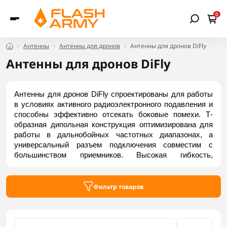
0
Антенны
Антенны для дронов
Антенны для дронов DiFly
Антенны для дронов DiFly
Антенны для дронов DiFly спроектированы для работы 
в условиях активного радиоэлектронного подавления и 
способны эффективно отсекать боковые помехи. Т-
образная дипольная конструкция оптимизирована для 
работы в дальнобойных частотных диапазонах, а 
универсальный разъем подключения совместим с 
большинством приемников. Высокая гибкость, 
силиконовое покрытие и легкий вес минимизируют 
парусность и обеспечивают устойчивость к 
механическим нагрузкам. Приобрести актуальные 
Фильтр товаров
модели можно на Flash Army.