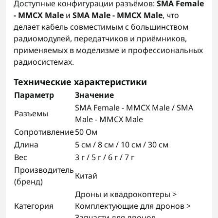
Доступные конфигурации разъёмов:
SMA Female
- MMCX Male
и
SMA Male - MMCX Male
, что
делает кабель совместимым с большинством
радиомодулей, передатчиков и приёмников,
применяемых в моделизме и профессиональных
радиосистемах.
Технические характеристики
Параметр
Значение
SMA Female - MMCX Male / SMA
Разъемы
Male - MMCX Male
Сопротивление
50 Ом
Длина
5 см / 8 см / 10 см / 30 см
Вес
3 г / 5 г / 6 г / 7 г
Производитель
Китай
(бренд)
Дроны и квадрокоптеры >
Категория
Комплектующие для дронов >
Запчасти для дронов