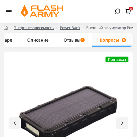
0
Энергонезависимость
Power Bank
Внешний аккумулятор Power
товаре
Описание
Отзывы
Вопросы
0
0
Под заказ