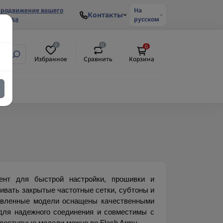
родвижение вашего
На
Контакты
ренда
русском
0
0
0
Избранное
Сравнить
Корзина
нт для быстрой настройки, прошивки и 
ивать закрытые частотные сетки, субтоны и 
вленные модели оснащены качественными 
для надежного соединения и совместимы с 