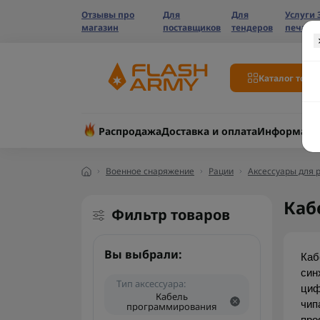
Отзывы про
Для
Для
Услуги 
магазин
поставщиков
тендеров
печати
Каталог това
Распродажа
Доставка и оплата
Информаци
Военное снаряжение
Рации
Аксессуары для 
Каб
Фильтр товаров
Вы выбрали:
Каб
син
Тип аксессуара:
циф
Кабель
чип
программирования