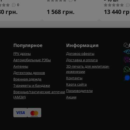
0
80 грн.
1 568 грн.
13 440 гр
Популярное
Информация
FPV дроны
Договор оферты
Автомобильные РЭБы
Доставка и оплата
Антенны
3D-печать для милитари-
инженерии
Детекторы дронов
Контакты
Военная одежда
Карта сайта
Турникеты и бандажи
Производители
Военные/тактические аптечки
(AMЗИ)
Акции