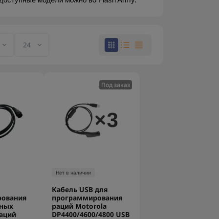
оступные модели можно во Flash Army.
Под заказ
Нет в наличии
Кабель USB для
рования
программирования
ных
раций Motorola
аций
DP4400/4600/4800 USB