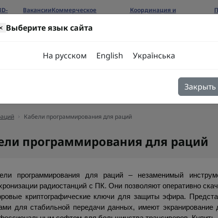
3D-
Вакансии
Коммерческое
Координация и
П
предложение
сотрудничество
б
×
Выберите язык сайта
ров
На русском
English
Українська
Закрыть
я
Блог
Контакты
раций
Кабели программирования для раций
ели программирования для раций
ели программирования для раций – незаменимый инструме
хронизации радиостанций с ПК. Они позволяют оперативно скач
ровые криптографические ключи для защиты эфира. Предста
ами для стабильной передачи данных, имеют экранирование 