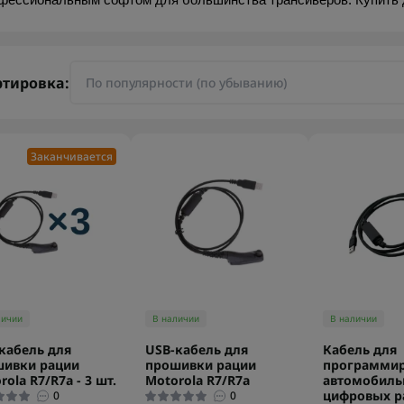
фессиональным софтом для большинства трансиверов. Купить д
ртировка:
Заканчивается
личии
В наличии
В наличии
кабель для
USB-кабель для
Кабель для
шивки рации
прошивки рации
программи
rola R7/R7a - 3 шт.
Motorola R7/R7a
автомобиль
цифровых р
0
0