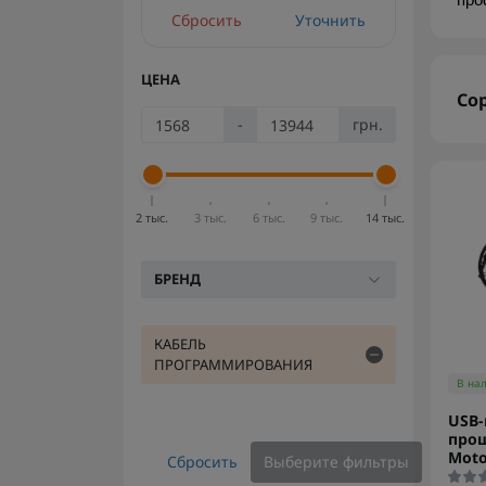
про
Сбросить
Уточнить
ЦЕНА
Со
-
грн.
2 тыс.
3 тыс.
6 тыс.
9 тыс.
14 тыс.
БРЕНД
КАБЕЛЬ
ПРОГРАММИРОВАНИЯ
В на
USB-
про
Moto
Сбросить
Выберите фильтры