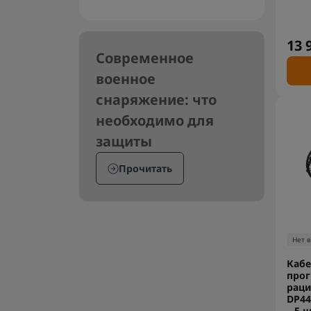
13 
Современное
военное
снаряжение: что
необходимо для
защиты
Прочитать
Нет 
Кабе
про
раци
DP44
– 5 