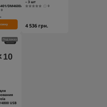
– 3 шт
401/DM4600/DM4601
0
0
.
рзину
4 536 грн.
Под заказ
для
рования
ola
/4800 USB