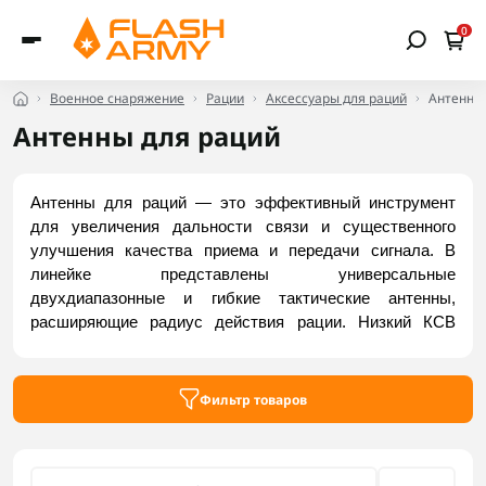
0
Военное снаряжение
Рации
Аксессуары для раций
Антенны
Антенны для раций
Антенны для раций — это эффективный инструмент 
для увеличения дальности связи и существенного 
улучшения качества приема и передачи сигнала. В 
линейке представлены универсальные 
двухдиапазонные и гибкие тактические антенны, 
расширяющие радиус действия рации. Низкий КСВ 
защищает передатчик от перегрева во время 
длительных выходов в эфир. Они отличаются высокой 
прочностью, удобно фиксируются на экипировке и 
Фильтр товаров
совместимы с большинством трансиверов. Купить 
доступные модели можно во Flash Army.