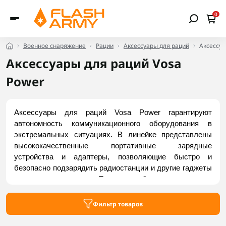
0
Военное снаряжение
Рации
Аксессуары для раций
Аксессуа
Аксессуары для раций Vosa
Power
Аксессуары для раций Vosa Power гарантируют 
автономность коммуникационного оборудования в 
экстремальных ситуациях. В линейке представлены 
высококачественные портативные зарядные 
устройства и адаптеры, позволяющие быстро и 
безопасно подзарядить радиостанции и другие гаджеты 
в полевых условиях. Продукция бренда отличается 
компактностью, поддержкой протоколов быстрой 
зарядки и надежной защитой от перегрузок и короткого 
Фильтр товаров
замыкания. Заказать актуальные модели можно на 
Flash Army.