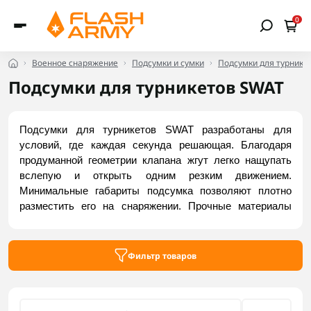
0
Военное снаряжение
Подсумки и сумки
Подсумки для турнике
Подсумки для турникетов SWAT
Подсумки для турникетов SWAT разработаны для 
условий, где каждая секунда решающая. Благодаря 
продуманной геометрии клапана жгут легко нащупать 
вслепую и открыть одним резким движением. 
Минимальные габариты подсумка позволяют плотно 
разместить его на снаряжении. Прочные материалы 
предохраняют медицинские средства от пыли, влаги и 
механических повреждений. Благодаря продуманной 
системе MOLLE подсумок жестко и без люфта садится 
Фильтр товаров
на плитоноску или пояс. Купить надежные модели 
можно у Flash Army.