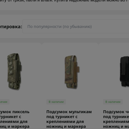
иту от грязи, пыли и влаги. Купить надежные модели можно во F
ртировка:
личии
В наличии
В наличии
умок пиксель
Подсумок мультикам
Подсумок ч
турникет с
под турникет с
под турнике
лениями для
креплениями для
креплениям
иц и маркера
ножниц и маркера
ножниц и м