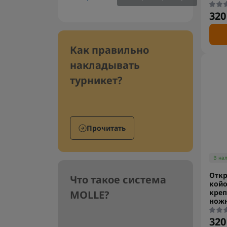
320
Как правильно
накладывать
турникет?
Прочитать
В на
Отк
Что такое система
койо
креп
MOLLE?
ножн
320