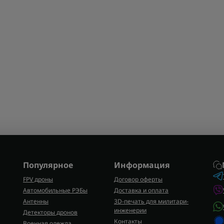
Популярное
Информация
FPV дроны
Договор оферты
Автомобильные РЭБы
Доставка и оплата
Антенны
3D-печать для милитари-
инженерии
Детекторы дронов
Контакты
Военная одежда