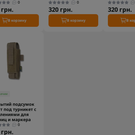
0
0
 грн.
320 грн.
320 грн.
В корзину
В корзину
В ко
личии
рытий подсумок
т под турникет с
лениями для
иц и маркера
0
 грн.