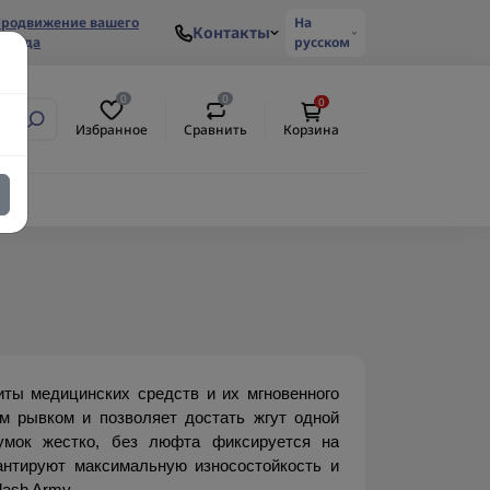
родвижение вашего
На
Контакты
ренда
русском
0
0
0
Избранное
Сравнить
Корзина
ты медицинских средств и их мгновенного 
 рывком и позволяет достать жгут одной 
умок жестко, без люфта фиксируется на 
антируют максимальную износостойкость и 