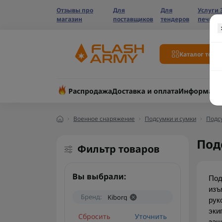
Отзывы про
Для
Для
Услуги 
магазин
поставщиков
тендеров
печати
Каталог това
Распродажа
Доставка и оплата
Информаци
Военное снаряжение
Подсумки и сумки
Подс
Под
Фильтр товаров
Вы выбрали:
Под
изъ
Бренд:
Kiborg
рук
эки
Сбросить
Уточнить