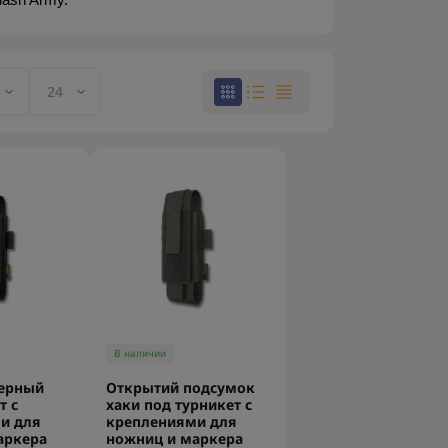
lash Army.
В наличии
ерный
Открытий подсумок
т с
хаки под турникет с
и для
креплениями для
аркера
ножниц и маркера