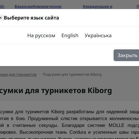
3D-
Вакансии
Коммерческое
Координация и
П
предложение
сотрудничество
б
×
Выберите язык сайта
ров
На русском
English
Українська
Закрыть
я
Блог
Контакты
умки для турникетов
Подсумки для турникетов Kiborg
сумки для турникетов Kiborg
сумки для турникетов Kiborg разработаны для надежной защи
ятия в бою. Продуманный хлястик открывается молниеносным
ой в ​​считанные секунды. Благодаря системе MOLLE подс
пировке. Высокопрочная ткань Cordura и усиленные швы гар