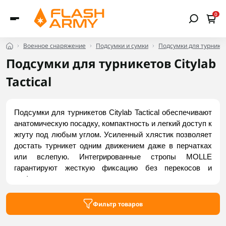
0
Военное снаряжение
Подсумки и сумки
Подсумки для турнике
Подсумки для турникетов Citylab
Tactical
Подсумки для турникетов Citylab Tactical обеспечивают 
анатомическую посадку, компактность и легкий доступ к 
жгуту под любым углом. Усиленный хлястик позволяет 
достать турникет одним движением даже в перчатках 
или вслепую. Интегрированные стропы MOLLE 
гарантируют жесткую фиксацию без перекосов и 
люфтов во время интенсивного движения. 
Высокопрочные нейлоновые материалы с защитой от 
ультрафиолета и влаги рассчитаны на суровые условия 
Фильтр товаров
эксплуатации. Купить надежные модели можно во Flash 
Army.