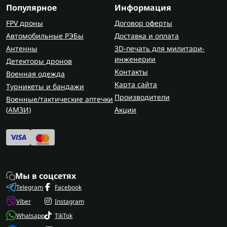
Популярное
Информация
FPV дроны
Договор оферты
Автомобильные РЭБы
Доставка и оплата
Антенны
3D-печать для милитари-
инженерии
Детекторы дронов
Контакты
Военная одежда
Карта сайта
Турникеты и бандажи
Производители
Военные/тактические аптечки
(AMЗИ)
Акции
Мы в соцсетях
Telegram
Facebook
Viber
Instagram
Whatsapp
TikTok