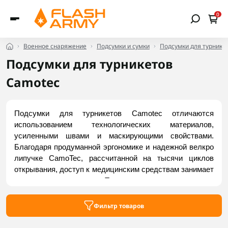
0
Военное снаряжение
Подсумки и сумки
Подсумки для турнике
Подсумки для турникетов
Camotec
Подсумки для турникетов Camotec отличаются 
использованием технологических материалов, 
усиленными швами и маскирующими свойствами. 
Благодаря продуманной эргономике и надежной велкро 
липучке CamoTec, рассчитанной на тысячи циклов 
открывания, доступ к медицинским средствам занимает 
считанные секунды. Ткань имеет специальную 
пропитку, защищающую от влаги и грязи, а также NIR-
обработку, благодаря которой подсумок не светится в 
Фильтр товаров
приборах ночного видения. Купить надежные модели 
можно во Flash Army.