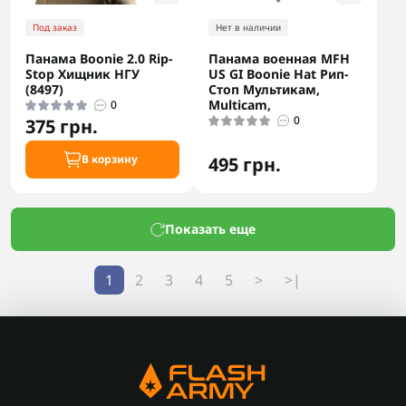
Под заказ
Нет в наличии
Панама Boonie 2.0 Rip-
Панама военная MFH
Stop Хищник НГУ
US GI Boonie Hat Рип-
(8497)
Стоп Мультикам,
Multicam,
0
0
375 грн.
В корзину
495 грн.
Показать еще
1
2
3
4
5
>
>|