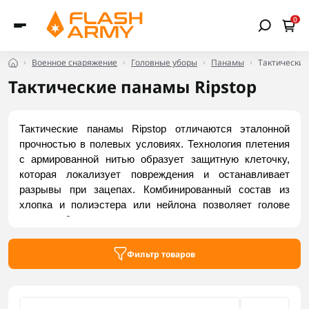
0
Военное снаряжение
Головные уборы
Панамы
Тактические
Тактические панамы Ripstop
Тактические панамы Ripstop отличаются эталонной 
прочностью в полевых условиях. Технология плетения 
с армированной нитью образует защитную клеточку, 
которая локализует повреждения и останавливает 
разрывы при зацепах. Комбинированный состав из 
хлопка и полиэстера или нейлона позволяет голове 
дышать, быстро сохнет, не садится после стирки и не 
выгорает на солнце. Панама легкая, не стирается и 
гарантирует износостойкость во время длительных 
Фильтр товаров
миссий. Заказать надежные модели можно на Flash 
Army.