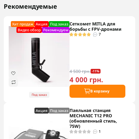
Рекомендуемые
Сеткомет MITLA для
Хит продаж
Акция
Под заказ
борьбы с FPV-дронами
Видео обзор
Рекомендуем
7
4 500 грн.
-11%
4 000 грн.
В корзину
Под заказ
Паяльная станция
Акция
Под заказ
MECHANIC T12 PRO
(обновленный стиль,
75W)
1