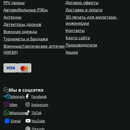
FPV дроны
Договор оферты
Автомобильные РЭБы
Доставка и оплата
Антенны
3D-печать для милитари-
инженерии
Детекторы дронов
Контакты
Военная одежда
Карта сайта
Турникеты и бандажи
Производители
Военные/тактические аптечки
(AMЗИ)
Акции
Мы в соцсетях
Telegram
Facebook
Viber
Instagram
Whatsapp
TikTok
Signal
YouTube
Threads