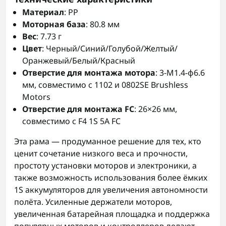
Материал
: PP
Моторная база
: 80.8 мм
Вес
: 7.73 г
Цвет
: Черный/Синий/Голубой/Желтый/
Оранжевый/Белый/Красный
Отверстие для монтажа мотора
: 3-M1.4-φ6.6
мм, совместимо с 1102 и 0802SE Brushless
Motors
Отверстие для монтажа FC
: 26×26 мм,
совместимо с F4 1S 5A FC
Эта рама — продуманное решение для тех, кто
ценит сочетание низкого веса и прочности,
простоту установки моторов и электроники, а
также возможность использования более ёмких
1S аккумуляторов для увеличения автономности
полёта. Усиленные держатели моторов,
увеличенная батарейная площадка и поддержка