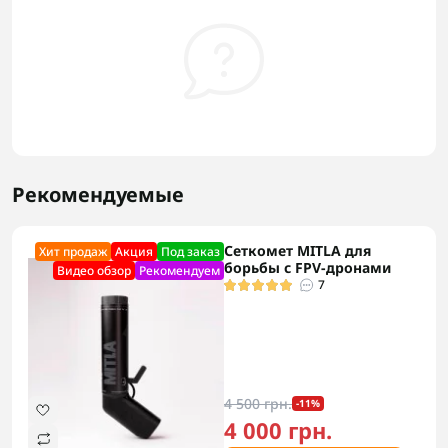
Рекомендуемые
Сеткомет MITLA для
Хит продаж
Акция
Под заказ
борьбы с FPV-дронами
Видео обзор
Рекомендуем
7
4 500 грн.
-11%
4 000 грн.