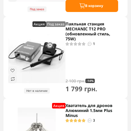
В корзину
Под заказ
Паяльная станция
Акция
Под заказ
MECHANIC T12 PRO
(обновленный стиль,
75W)
1
2 100 грн.
-14%
1 799 грн.
Нет в наличии
Хвататель для дронов
Акция
Алюминий 1.5мм Plus
Minus
3