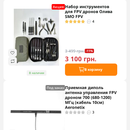
Набор инструментов
Акция
для FPV дронов Олива
SMO FPV
4
3 499 грн.
-11%
3 100 грн.
В корзину
В наличии
Приемная диполь
Под заказ
антенна управления FPV
дроном 700 (680-1200)
МГц (кабель 10см)
Aeronetix
3