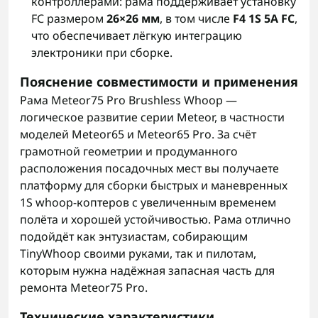
контроллерами: рама поддерживает установку
FC размером
26×26 мм
, в том числе
F4 1S 5A FC
,
что обеспечивает лёгкую интеграцию
электроники при сборке.
Пояснение совместимости и применения
Рама Meteor75 Pro Brushless Whoop —
логическое развитие серии Meteor, в частности
моделей Meteor65 и Meteor65 Pro. За счёт
грамотной геометрии и продуманного
расположения посадочных мест вы получаете
платформу для сборки быстрых и маневренных
1S whoop-коптеров с увеличенным временем
полёта и хорошей устойчивостью. Рама отлично
подойдёт как энтузиастам, собирающим
TinyWhoop своими руками, так и пилотам,
которым нужна надёжная запасная часть для
ремонта Meteor75 Pro.
Технические характеристики