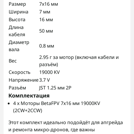
Размер
7x16 мм
Ширина
7 мм
Высота
16 мм
Длина
50 мм
кабеля
Диаметр
0.8 мм
вала
2.95 г за мотор (включая кабели и
Вес
разъём)
Скорость
19000 KV
Напряжение
3.7 V
Разъём
JST 1.25 мм 2P
Комплектация
4 x Моторы BetaFPV 7x16 мм 19000KV
(2CW+2CCW)
Этот комплект идеально подойдёт для апгрейда
и ремонта микро-дронов, где важны