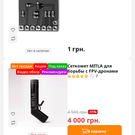
1 грн.
Нет в наличии
Сеткомет MITLA для
Хит продаж
Акция
Под заказ
борьбы с FPV-дронами
Видео обзор
Рекомендуем
7
4 500 грн.
-11%
4 000 грн.
В корзину
Под заказ