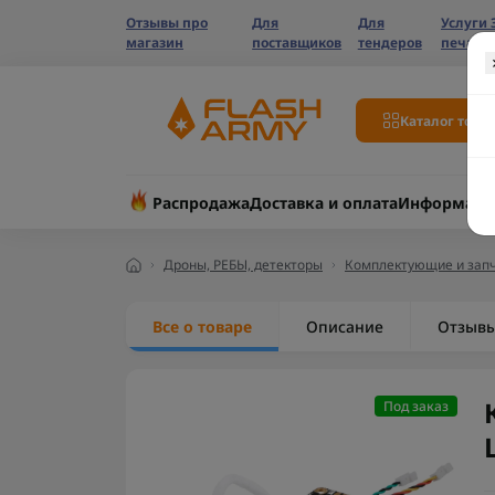
Отзывы про
Для
Для
Услуги 
магазин
поставщиков
тендеров
печати
Каталог това
Распродажа
Доставка и оплата
Информаци
Дроны, РЕБЫ, детекторы
Комплектующие и запч
Все о товаре
Описание
Отзыв
Под заказ