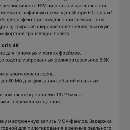
е реалистичного FPV-пилотажа и качественной
кинематографичную съёмку до 4K при 60 кадрах/
х/с для эффектной замедлённой съёмки. Loris
дрона, сохраняя широкое поле зрения, высокую
омфортной трансляции полёта.
oris 4K
ие для гоночных и лёгких фреймов.
ысокодетализированных роликов (реальное 3.5K
имального охвата сцены.
 до 80 Мб для фиксации событий и важных
 в комплекте кронштейн 19x19 мм —
иями современных дронов.
ржку и встроенную запись MOV-файлов. Задержка
ригодной для пилотирования в режиме реального