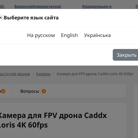
3D-
Вакансии
Коммерческое
Координация и
П
предложение
сотрудничество
б
×
Выберите язык сайта
ров
На русском
English
Українська
Закрыть
я
Блог
Контакты
асти для дронов
Камеры
Камера для FPV дрона Caddx Loris 4K 60fps
ы
Вопросы
0
0
Камера для FPV дрона Caddx
Loris 4K 60fps