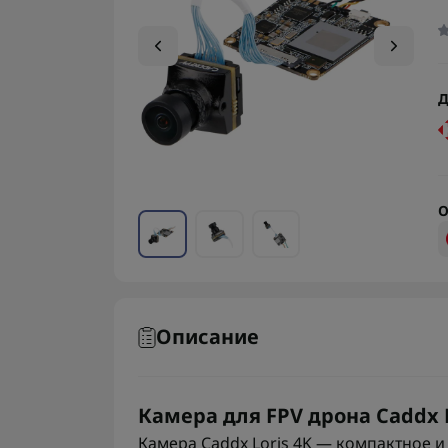
Д
О
Описание
Камера для FPV дрона Caddx L
Камера Caddx Loris 4K — компактное 