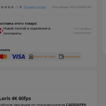
0
Оставить отзыв
Код товара: FA03-234004-03
оставка этого товара:
Новой почтой в отделения и
по тарифам
перевозчика
почтоматы
плата
оплата по счету
наличными
oris 4K 60fps
и лёгкое решение от производителя
CADDXFPV