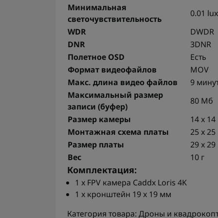
Минимальная
0.01 lux
светочувствительность
WDR
DWDR
DNR
3DNR
Полетное OSD
Есть
Формат видеофайлов
MOV
Макс. длина видео файлов
9 мину
Максимальный размер
80 Мб
записи (буфер)
Размер камеры
14 x 1
Монтажная схема платы
25 x 25
Размер платы
29 x 29
Вес
10 г
Комплектация:
1 x FPV камера Caddx Loris 4K
1 x кронштейн 19 x 19 мм
Категория товара: Дроны и квадрокоп