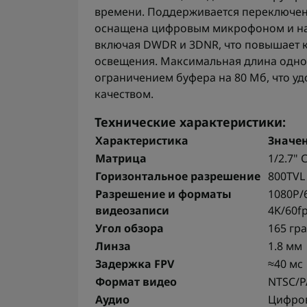
времени. Поддерживается переключен
оснащена цифровым микрофоном и на
включая DWDR и 3DNR, что повышает к
освещения. Максимальная длина одног
ограничением буфера на 80 Мб, что уд
качеством.
Технические характеристики:
Характеристика
Значе
Матрица
1/2.7"
Горизонтальное разрешение
800TVL
Разрешение и форматы
1080P/6
видеозаписи
4K/60fp
Угол обзора
165 гр
Линза
1.8 мм
Задержка FPV
≈40 мс
Формат видео
NTSC/P
Аудио
Цифро