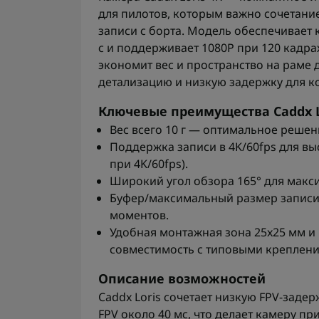
для пилотов, которым важно сочетани
записи с борта. Модель обеспечивает 
с и поддерживает 1080P при 120 кадра
экономит вес и пространство на раме 
детализацию и низкую задержку для к
Ключевые преимущества Caddx L
Вес всего 10 г — оптимальное решен
Поддержка записи в 4K/60fps для в
при 4K/60fps).
Широкий угол обзора 165° для макс
Буфер/максимальный размер записи
моментов.
Удобная монтажная зона 25x25 мм и
совместимость с типовыми креплен
Описание возможностей
Caddx Loris сочетает низкую FPV-заде
FPV около 40 мс, что делает камеру п