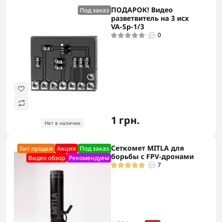
ПОДАРОК! Видео
Под заказ
разветвитель на 3 исх
VA-Sp-1/3
0
1 грн.
Нет в наличии
Сеткомет MITLA для
Хит продаж
Акция
Под заказ
борьбы с FPV-дронами
Видео обзор
Рекомендуем
7