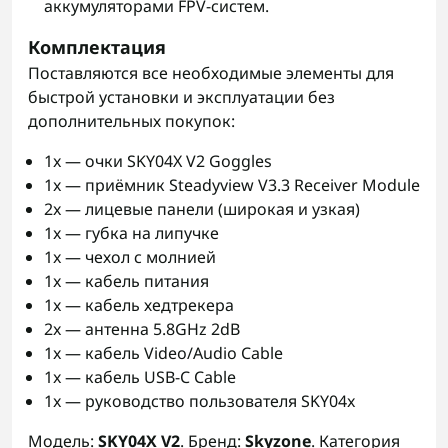
аккумуляторами FPV-систем.
Комплектация
Поставляются все необходимые элементы для
быстрой установки и эксплуатации без
дополнительных покупок:
1x — очки SKY04X V2 Goggles
1x — приёмник Steadyview V3.3 Receiver Module
2x — лицевые панели (широкая и узкая)
1x — губка на липучке
1x — чехол с молнией
1x — кабель питания
1x — кабель хедтрекера
2x — антенна 5.8GHz 2dB
1x — кабель Video/Audio Cable
1x — кабель USB-C Cable
1x — руководство пользователя SKY04x
Модель:
SKY04X V2
. Бренд:
Skyzone
. Категория