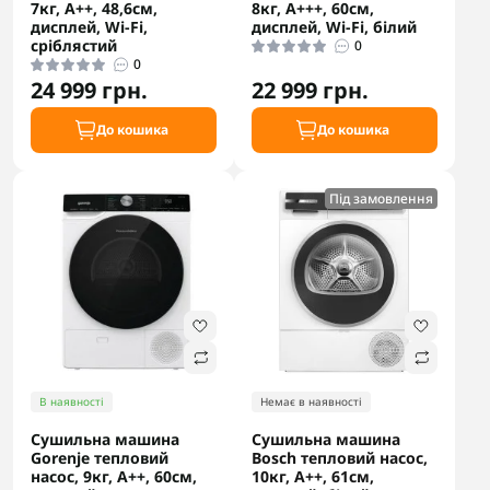
7кг, A++, 48,6см,
8кг, A+++, 60см,
дисплей, Wi-Fi,
дисплей, Wi-Fi, білий
cріблястий
0
0
24 999 грн.
22 999 грн.
До кошика
До кошика
Під замовлення
В наявності
Немає в наявності
Сушильна машина
Сушильна машина
Gorenje тепловий
Bosch тепловий насос,
насос, 9кг, A++, 60см,
10кг, A++, 61см,