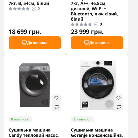
7кг, B, 54см, білий
7кг, A++, 46,5см,
дисплей, Wi-Fi +
0
Bluetooth, люк сірий,
білий
0
18 699 грн.
23 999 грн.
До кошика
До кошика
В наявності
В наявності
Сушильна машина
Сушильна машина
Candy тепловий насос,
Gorenje конденсаційна,