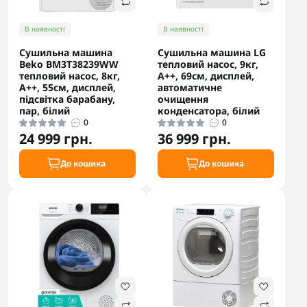
В наявності
В наявності
Сушильна машина
Сушильна машина LG
Beko BM3T38239WW
тепловий насос, 9кг,
тепловий насос, 8кг,
A++, 69см, дисплей,
A++, 55см, дисплей,
автоматичне
підсвітка барабану,
очищення
пар, білий
конденсатора, білий
0
0
24 999 грн.
36 999 грн.
До кошика
До кошика