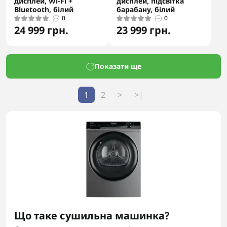
дисплей, Wi-Fi +
дисплей, підсвітка
Bluetooth, білий
барабану, білий
0
0
24 999 грн.
23 999 грн.
Показати ще
1
2
>
>|
Що таке сушильна машинка?