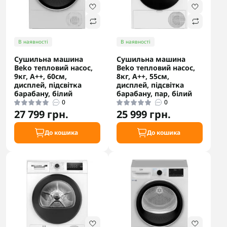
В наявності
В наявності
Сушильна машина
Сушильна машина
Beko тепловий насос,
Beko тепловий насос,
9кг, A++, 60см,
8кг, A++, 55см,
дисплей, підсвітка
дисплей, підсвітка
барабану, білий
барабану, пар, білий
0
0
27 799 грн.
25 999 грн.
До кошика
До кошика