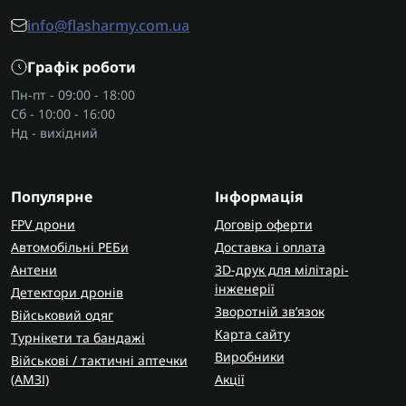
речі м’якше і витрачає менше електроенергії. У
info@flasharmy.com.ua
каталозі FlashArmy часто обирають саме такі
моделі.
Графік роботи
Пн-пт - 09:00 - 18:00
Функціонал сушильних машинок
Сб - 10:00 - 16:00
Звичайна сушильна машина для білизни має
Нд - вихідний
кілька режимів для різних типів тканини. Це
дозволяє сушити одяг без ризику пошкодити
матеріал.
Популярне
Інформація
FPV дрони
Найчастіше використовують такі програми:
Договір оферти
Автомобільні РЕБи
Доставка і оплата
автоматичне визначення рівня вологості;
Антени
3D-друк для мілітарі-
програма для бавовни;
інженерії
Детектори дронів
режим для синтетики;
Зворотній зв’язок
Військовий одяг
делікатна сушка;
Карта сайту
Турнікети та бандажі
швидка сушка для невеликої кількості речей.
Виробники
Військові / тактичні аптечки
(AMЗІ)
Акції
Коли облаштовують пральну зону, зазвичай