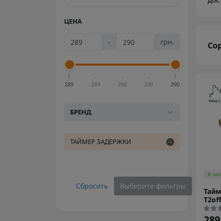
дос
ЦЕНА
-
грн.
Со
289
289
290
290
290
БРЕНД
ТАЙМЕР ЗАДЕРЖКИ
В на
Сбросить
Выберите фильтры
Тайм
T2of
289