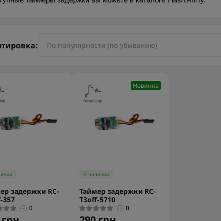
тупные таймеры задержки вы можете в каталоге Flash Army.
ртировка:
Новинка
личии
В наличии
ер задержки RC-
Таймер задержки RC-
f-357
T3off-5710
0
0
 грн.
290 грн.