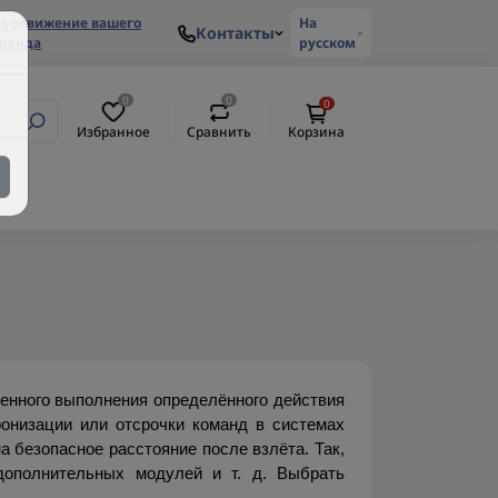
родвижение вашего
На
Контакты
ренда
русском
0
0
0
Избранное
Сравнить
Корзина
нного выполнения определённого действия 
онизации или отсрочки команд в системах 
 безопасное расстояние после взлёта. Так, 
дополнительных модулей и т. д. Выбрать 