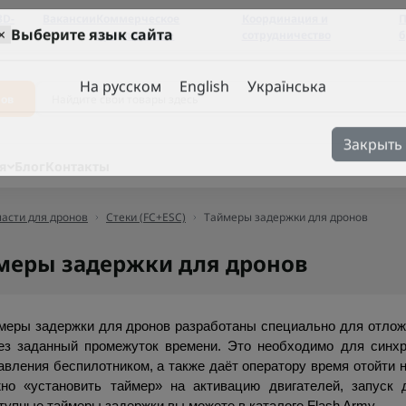
3D-
Вакансии
Коммерческое
Координация и
П
предложение
сотрудничество
б
×
Выберите язык сайта
ров
На русском
English
Українська
Закрыть
я
Блог
Контакты
асти для дронов
Стеки (FC+ESC)
Таймеры задержки для дронов
меры задержки для дронов
меры задержки для дронов разработаны специально для отложе
ез заданный промежуток времени. Это необходимо для синхр
авления беспилотником, а также даёт оператору время отойти на
но «установить таймер» на активацию двигателей, запуск 