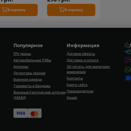
В корзину
В корзину
Популярное
Информация
FPV дроны
Договор оферты
Автомобильные РЭБы
Доставка и оплата
Антенны
3D-печать для милитари-
инженерии
Детекторы дронов
Контакты
Военная одежда
Карта сайта
Турникеты и бандажи
Производители
Военные/тактические аптечки
(AMЗИ)
Акции