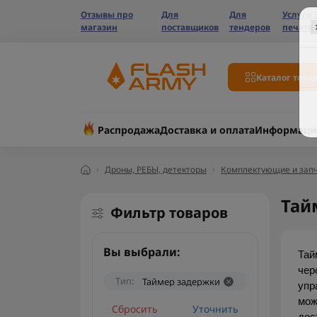
Отзывы про
Для
Для
Услуги 
магазин
поставщиков
тендеров
печати
Каталог това
Распродажа
Доставка и оплата
Информаци
Дроны, РЕБЫ, детекторы
Комплектующие и запч
Тай
Фильтр товаров
Вы выбрали:
Тай
чер
Тип:
Таймер задержки
упр
мож
Сбросить
Уточнить