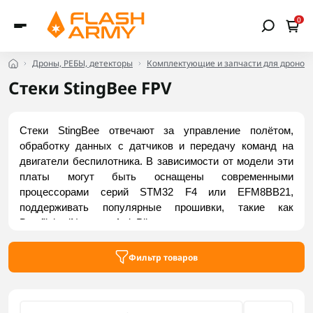
0
Дроны, РЕБЫ, детекторы
Комплектующие и запчасти для дронов
Стеки StingBee FPV
Стеки StingBee отвечают за управление полётом, 
обработку данных с датчиков и передачу команд на 
двигатели беспилотника. В зависимости от модели эти 
платы могут быть оснащены современными 
процессорами серий STM32 F4 или EFM8BB21, 
поддерживать популярные прошивки, такие как 
Betaflight, iNav или ArduPilot, а также иметь встроенные 
модули питания, Blackbox-память, OSD и несколько 
UART-портов для подключения дополнительного 
Фильтр товаров
оборудования. Купить стеки StingBee можно в Flash 
Army.