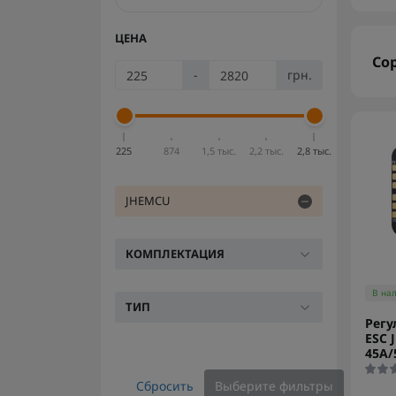
ЦЕНА
Со
-
грн.
225
874
1,5 тыс.
2,2 тыс.
2,8 тыс.
JHEMCU
КОМПЛЕКТАЦИЯ
В на
ТИП
Регу
ESC 
45A/
Сбросить
Выберите фильтры