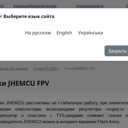
3D-
Вакансии
Коммерческое
Координация и
П
предложение
сотрудничество
б
×
Выберите язык сайта
ров
На русском
English
Українська
Закрыть
я
Блог
Контакты
асти для дронов
Стеки (FC+ESC)
Стеки JHEMCU FPV
ки JHEMCU FPV
ки JHEMCU рассчитаны на стабильную работу при значитель
овыми комплектами, включающими регуляторы скорости и
денсатор и пластина с TVS-диодами снижают скачки на
изводителя JHEMCU можно в интернет-магазине Flash Army.