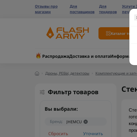
Отзывы про
Для
Для
Услуги 
магазин
поставщиков
тендеров
печати
Каталог това
Распродажа
Доставка и оплата
Информаци
Дроны, РЕБЫ, детекторы
Комплектующие и запч
Сте
Фильтр товаров
Вы выбрали:
Сте
гот
Бренд:
JHEMCU
кон
про
Сбросить
Уточнить