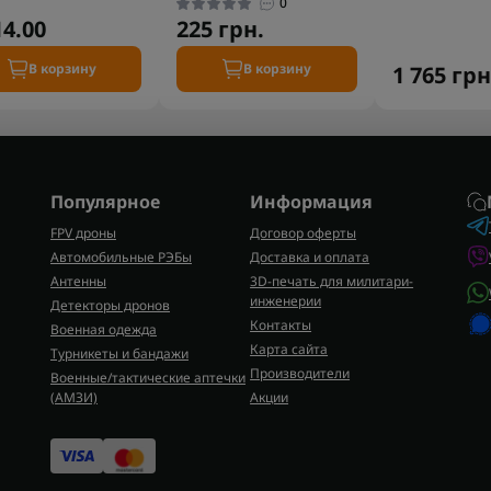
0
14.00
225 грн.
В корзину
В корзину
1 765 грн
Популярное
Информация
FPV дроны
Договор оферты
Автомобильные РЭБы
Доставка и оплата
Антенны
3D-печать для милитари-
инженерии
Детекторы дронов
Контакты
Военная одежда
Карта сайта
Турникеты и бандажи
Производители
Военные/тактические аптечки
(AMЗИ)
Акции