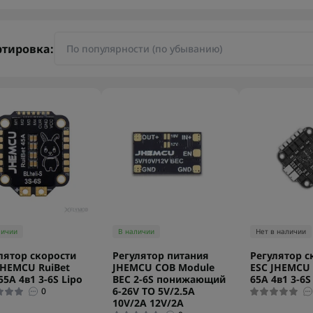
ртировка:
личии
В наличии
Нет в наличии
лятор скорости
Регулятор питания
Регулятор с
JHEMCU RuiBet
JHEMCU COB Module
ESC JHEMCU 
55A 4в1 3-6S Lipo
BEC 2-6S понижающий
65A 4в1 3-6S
6-26V TO 5V/2.5A
0
10V/2A 12V/2A