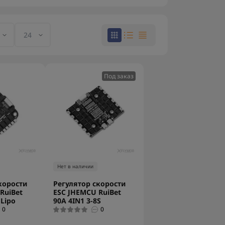
Под заказ
Нет в наличии
корости
Регулятор скорости
RuiBet
ESC JHEMCU RuiBet
 Lipo
90A 4IN1 3-8S
0
0