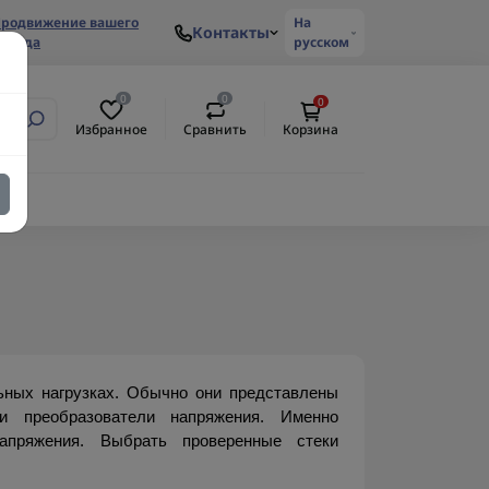
родвижение вашего
На
Контакты
ренда
русском
0
0
0
Избранное
Сравнить
Корзина
ных нагрузках. Обычно они представлены 
 преобразователи напряжения. Именно 
пряжения. Выбрать проверенные стеки 