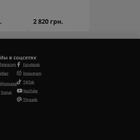
.
2 820 грн.
Мы в соцсетях
Telegram
Facebook
Viber
Instagram
TikTok
Whatsapp
YouTube
Signal
Threads