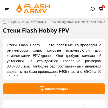
0
Дроны, РЕБЫ, детекторы
Комплектующие и запчасти для дронов
Стеки Flash Hobby FPV
Стеки Flash Hobby — это полетные контроллеры с 
регулятором хода, которые используются для 
комплектации FPV-дронов. Они требуют компактной 
установки на стандартное крепление размером 
30,5×30,5 мм. Наиболее распространенными являются 
варианты на базе процессора F405 (часто с ESC на 50 
А). Обычно они оснащены барометром, разъёмом для 
DJI Air Unit, контактами для светодиодов, зуммером и т. 
д. Наличие этих элементов делает электронику 
Фильтр товаров
максимально функциональной. Купить стеки Flash 
Hobby вы можете в Flash Army.