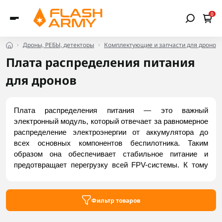
0
Дроны, РЕБЫ, детекторы
Комплектующие и запчасти для дронов
Плата распределения питания
для дронов
Плата распределения питания — это важный 
электронный модуль, который отвечает за равномерное 
распределение электроэнергии от аккумулятора до 
всех основных компонентов беспилотника. Таким 
образом она обеспечивает стабильное питание и 
предотвращает перегрузку всей FPV-системы. К тому 
же это защищает видеосигнал и чувствительные 
датчики от электрических шумов и скачков напряжения. 
Некоторые платы распределения питания 
Фильтр товаров
дополнительно оснащаются стабилизаторами 
напряжения (BEC). Они снижают напряжение до 