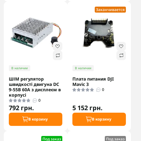
Заканчивается
В наличии
В наличии
ШІМ регулятор
Плата питания DJI
швидкості двигуна DC
Mavic 3
9-55В 60А з дисплеєм в
0
корпусі
0
792 грн.
5 152 грн.
В корзину
В корзину
Под заказ
Под заказ