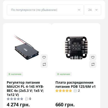
требуемых уровней (например, с 24V и 50V до 5V и 12V) 
для питания чувствительной электроники. Заказать 
проверенные платы распределения питания для дронов 
можно на сайте Flash Army.
В наличии
В наличии
Регулятор питания
Плата распределения
MAUCH PL 4-14S HYB-
питания PDB 12S/6M v1
BEC 4x (2x5.3 V; 1х5 V;
2
1х12 V)
0
4 274 грн.
660 грн.