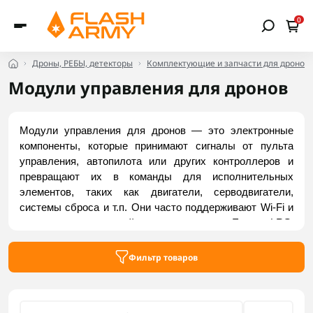
0
Дроны, РЕБЫ, детекторы
Комплектующие и запчасти для дронов
Модули управления для дронов
Модули управления для дронов — это электронные 
компоненты, которые принимают сигналы от пульта 
управления, автопилота или других контроллеров и 
превращают их в команды для исполнительных 
элементов, таких как двигатели, серводвигатели, 
системы сброса и т.п. Они часто поддерживают Wi-Fi и 
имеют встроенный приемник ExpressLRS. 
Используются для расширения функциональности 
беспилотника. Заказать модули управления для дронов 
Фильтр товаров
вы можете в интернет-магазине Flash Army.