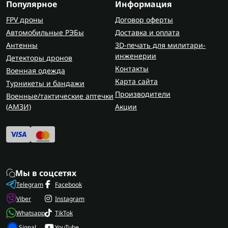
Популярное
Информация
FPV дроны
Договор оферты
Автомобильные РЭБы
Доставка и оплата
Антенны
3D-печать для милитари-
инженерии
Детекторы дронов
Контакты
Военная одежда
Карта сайта
Турникеты и бандажи
Производители
Военные/тактические аптечки
(AMЗИ)
Акции
Мы в соцсетях
Telegram
Facebook
Viber
Instagram
Whatsapp
TikTok
Signal
YouTube