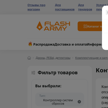
Отзывы про
Для
Для
Услуги 
магазин
поставщиков
тендеров
печати
Каталог това
Распродажа
Доставка и оплата
Информаци
Дроны, РЕБЫ, детекторы
Комплектующие и запч
Кон
Фильтр товаров
Вы выбрали:
Кон
отс
Тип:
опе
Контроллер систем
(се
сбросов