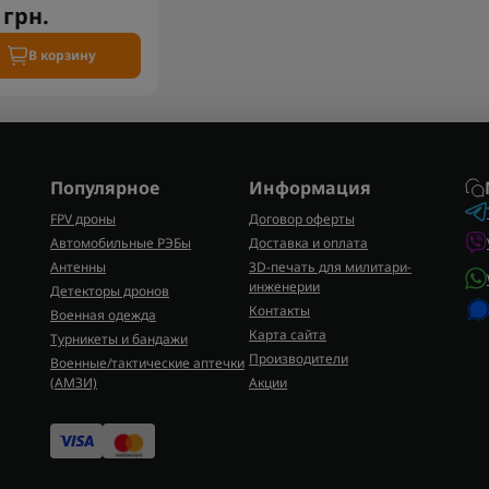
 грн.
В корзину
Популярное
Информация
FPV дроны
Договор оферты
Автомобильные РЭБы
Доставка и оплата
Антенны
3D-печать для милитари-
инженерии
Детекторы дронов
Контакты
Военная одежда
Карта сайта
Турникеты и бандажи
Производители
Военные/тактические аптечки
(AMЗИ)
Акции