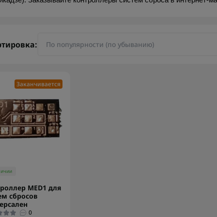
икадзе). Заказывайте контроллеры систем сброса в интернет-ма
ртировка:
Заканчивается
личии
роллер MED1 для
ем сбросов
ерсален
0