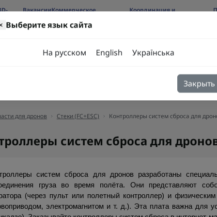
3D-
Вакансии
Коммерческое
Координация и
П
предложение
сотрудничество
б
×
Выберите язык сайта
ров
На русском
English
Українська
Закрыть
я
Блог
Контакты
асти для дронов
Стеки (FC+ESC)
Контроллеры систем сброса для дрон
троллеры систем сброса для дроно
троллеры систем сброса для дронов разработаны специальн
оединения груза во время полёта. Они представляют соб
ратора (через пульт или полетный контроллер) и физическим 
рвоприводом, электромагнитом и т. д.). Эта плата важна для у