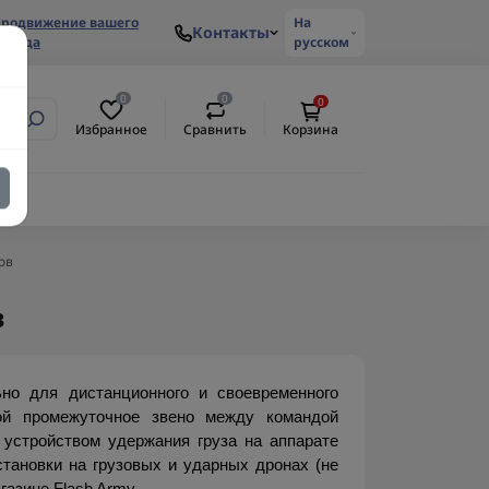
родвижение вашего
На
Контакты
ренда
русском
0
0
0
Избранное
Сравнить
Корзина
ов
в
о для дистанционного и своевременного 
ой промежуточное звено между командой 
устройством удержания груза на аппарате 
становки на грузовых и ударных дронах (не 