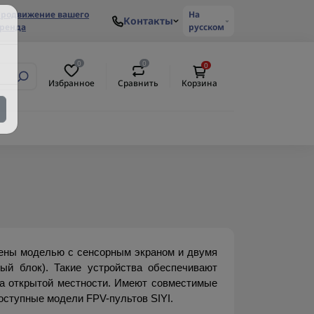
родвижение вашего
На
Контакты
ренда
русском
0
0
0
Избранное
Сравнить
Корзина
ены моделью с сенсорным экраном и двумя 
ый блок). Такие устройства обеспечивают 
а открытой местности. Имеют совместимые 
доступные модели FPV-пультов SIYI.