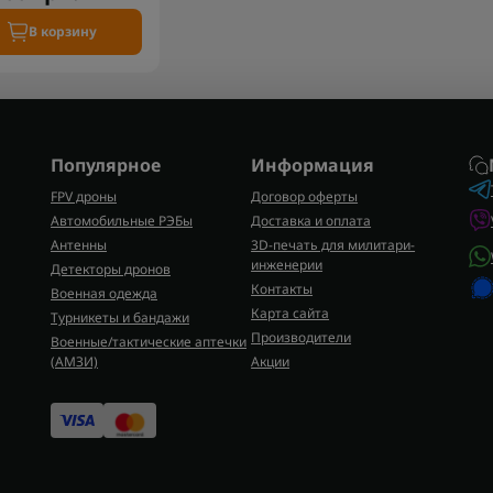
В корзину
Популярное
Информация
FPV дроны
Договор оферты
Автомобильные РЭБы
Доставка и оплата
Антенны
3D-печать для милитари-
инженерии
Детекторы дронов
Контакты
Военная одежда
Карта сайта
Турникеты и бандажи
Производители
Военные/тактические аптечки
(AMЗИ)
Акции