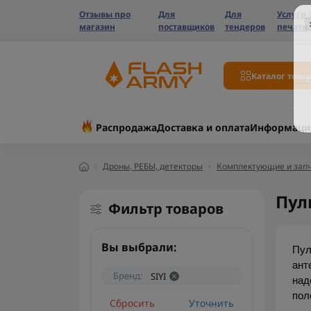
Отзывы про
Для
Для
Услуги 
магазин
поставщиков
тендеров
печати
Каталог това
Распродажа
Доставка и оплата
Информаци
Дроны, РЕБЫ, детекторы
Комплектующие и запч
Пул
Фильтр товаров
Вы выбрали:
Пул
ант
Бренд:
SIYI
над
пол
Сбросить
Уточнить