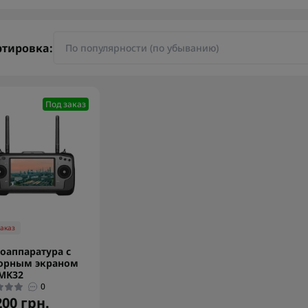
ртировка:
Под заказ
заказ
оаппаратура с
сорным экраном
 MK32
0
200 грн.