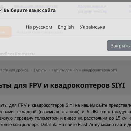
3D-
Вакансии
Коммерческое
Координация и
П
предложение
сотрудничество
б
×
Выберите язык сайта
ров
На русском
English
Українська
Закрыть
я
Блог
Контакты
асти для дронов
Пульты
Пульты для FPV и квадрокоптеров SIYI
ьты для FPV и квадрокоптеров SIYI
ьты для FPV и квадрокоптеров SIYI на нашем сайте представл
еннами: складной (наземная станция) и 5 dBi omni (воздушн
ёжную передачу телеметрии и видео на расстоянии до 15 км н
етные контроллеры Datalink. На сайте Flash Army можно найти 