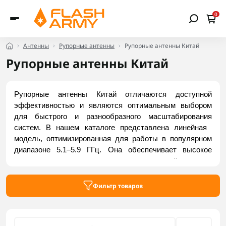
0
Антенны
Рупорные антенны
Рупорные антенны Китай
Рупорные антенны Китай
Рупорные антенны Китай отличаются доступной 
эффективностью и являются оптимальным выбором 
для быстрого и разнообразного масштабирования 
систем. В нашем каталоге представлена линейная ​​
модель, оптимизированная для работы в популярном 
диапазоне 5.1–5.9 ГГц. Она обеспечивает высокое 
направленное усиление и уверенный прием 
видеопотока на больших расстояниях. Подходит для 
комплектации НСК, тактических ретрансляторов и 
Фильтр товаров
настройки FPV-видеопередатчиков. Заказать 
актуальные модели можно на Flash Army.