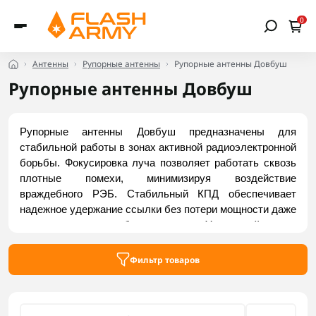
0
Антенны
Рупорные антенны
Рупорные антенны Довбуш
Рупорные антенны Довбуш
Рупорные антенны Довбуш предназначены для 
стабильной работы в зонах активной радиоэлектронной 
борьбы. Фокусировка луча позволяет работать сквозь 
плотные помехи, минимизируя воздействие 
враждебного РЭБ. Стабильный КПД обеспечивает 
надежное удержание ссылки без потери мощности даже 
на нестандартных рабочих частотах. Усиленный корпус 
адаптирован к строгим полевым условиям, а 
продуманный крепеж гарантирует быстрый монтаж на 
Фильтр товаров
мачты или ретрансляторы. Заказать актуальные 
модели можно на Flash Army.