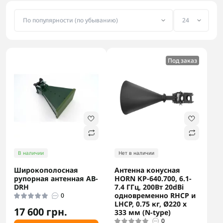
Под заказ
В наличии
Нет в наличии
Широкополосная
Антенна конусная
рупорная антенная AB-
HORN КР-640.700, 6.1-
DRH
7.4 ГГц, 200Вт 20dBi
одновременно RHCP и
0
LHCP, 0.75 кг, Ø220 x
17 600 грн.
333 мм (N-type)
0