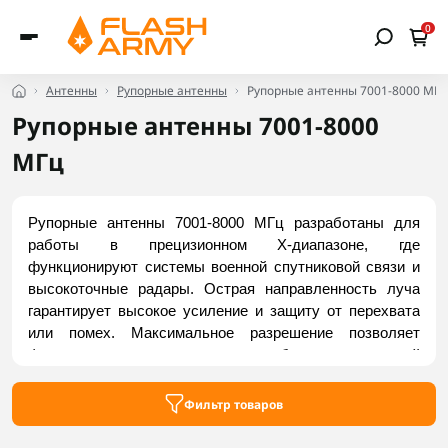
0
Антенны
Рупорные антенны
Рупорные антенны 7001-8000 МГц
Рупорные антенны 7001-8000
МГц
Рупорные антенны 7001-8000 МГц разработаны для 
работы в прецизионном X-диапазоне, где 
функционируют системы военной спутниковой связи и 
высокоточные радары. Острая направленность луча 
гарантирует высокое усиление и защиту от перехвата 
или помех. Максимальное разрешение позволяет 
фиксировать самые маленькие объекты с высокой 
точностью. Миниатюрные размеры делают антенны 
идеальными для спутниковых терминалов, радаров и 
Фильтр товаров
комплексов РЭБ/РЭР. Купить надежные модели можно 
на Flash Army.