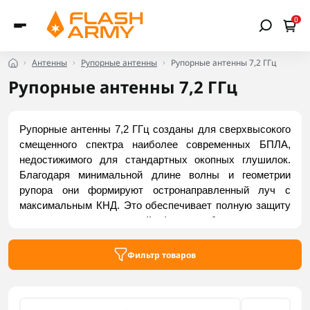
0
Антенны
Рупорные антенны
Рупорные антенны 7,2 ГГц
Рупорные антенны 7,2 ГГц
Рупорные антенны 7,2 ГГц созданы для сверхвысокого 
смещенного спектра наиболее современных БПЛА, 
недостижимого для стандартных окопных глушилок. 
Благодаря минимальной длине волны и геометрии 
рупора они формируют остронаправленный луч с 
максимальным КНД. Это обеспечивает полную защиту 
от помех, рекордно чистый эфир и стабильную ссылку 
на больших расстояниях. Крошечные габариты 
гарантируют нулевую нагрузку на трекеры, мачты или 
Фильтр товаров
выносные платформы. Заказать актуальные модели 
можно на Flash Army.