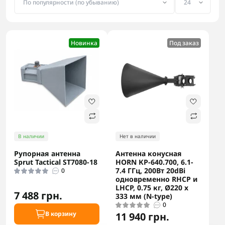
Новинка
Под заказ
В наличии
Нет в наличии
Рупорная антенна
Антенна конусная
Sprut Tactical ST7080-18
HORN КР-640.700, 6.1-
7.4 ГГц, 200Вт 20dBi
0
одновременно RHCP и
LHCP, 0.75 кг, Ø220 x
7 488 грн.
333 мм (N-type)
0
В корзину
11 940 грн.