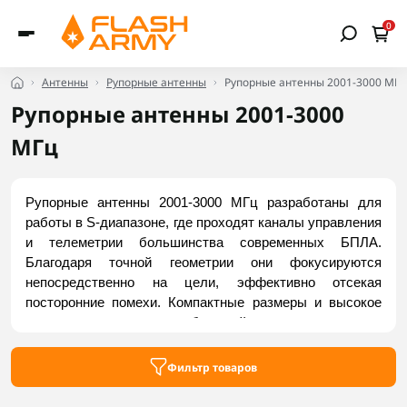
0
Антенны
Рупорные антенны
Рупорные антенны 2001-3000 МГц
Рупорные антенны 2001-3000
МГц
Рупорные антенны 2001-3000 МГц разработаны для 
работы в S-диапазоне, где проходят каналы управления 
и телеметрии большинства современных БПЛА. 
Благодаря точной геометрии они фокусируются 
непосредственно на цели, эффективно отсекая 
посторонние помехи. Компактные размеры и высокое 
усиление гарантируют стабильный линк и минимальные 
потери даже в забитом радиоэфире. Антенны идеальны 
для направленной связи, радиомониторинга и задач 
Фильтр товаров
РЭБ/РЭР. Купить надежные модели можно на Flash 
Army.