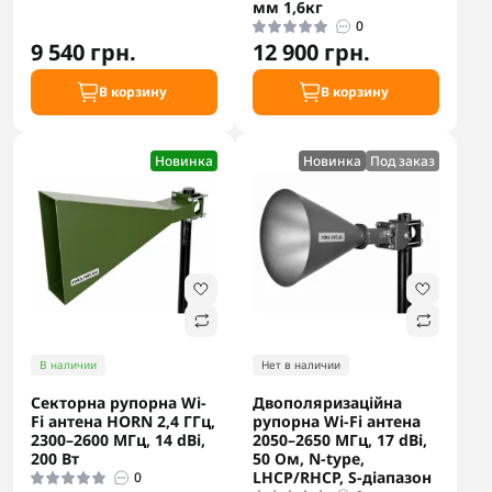
мм 1,6кг
0
9 540 грн.
12 900 грн.
В корзину
В корзину
Новинка
Новинка
Под заказ
В наличии
Нет в наличии
Секторна рупорна Wi-
Двополяризаційна
Fi антена HORN 2,4 ГГц,
рупорна Wi-Fi антена
2300–2600 МГц, 14 dBi,
2050–2650 МГц, 17 dBi,
200 Вт
50 Ом, N-type,
LHCP/RHCP, S-діапазон
0