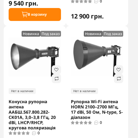
0
9 540 грн.
В корзину
12 900 грн.
Новинка
Под заказ
Новинка
Под заказ
Нет в наличии
Нет в наличии
Конусна рупорна
Рупорна Wi-Fi антена
антена
HORN 2100–2700 МГц,
ААБШ.567.800.282-
17 dBi, 50 Ом, N-type, S-
СК01А, 3,0–3,8 ГГц, 20
діапазон
dBi, LHCP/RHCP,
0
кругова поляризація
0