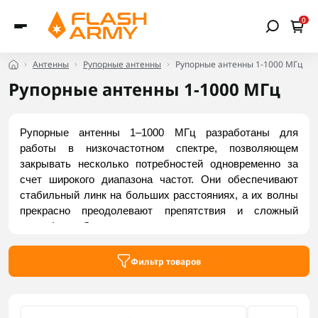
0
Антенны
Рупорные антенны
Рупорные антенны 1-1000 МГц
Рупорные антенны 1-1000 МГц
Рупорные антенны 1–1000 МГц разработаны для 
работы в низкочастотном спектре, позволяющем 
закрывать несколько потребностей одновременно за 
счет широкого диапазона частот. Они обеспечивают 
стабильный линк на больших расстояниях, а их волны 
прекрасно преодолевают препятствия и сложный 
рельеф. Эти антенны используются для 
широкополосного мониторинга эфира, радиоразведки и 
спецсвязи и интегрируються в  комплексы РЭБ/РЭР и 
Фильтр товаров
измерительные лаборатории. Купить надежные модели 
можно на Flash Army.