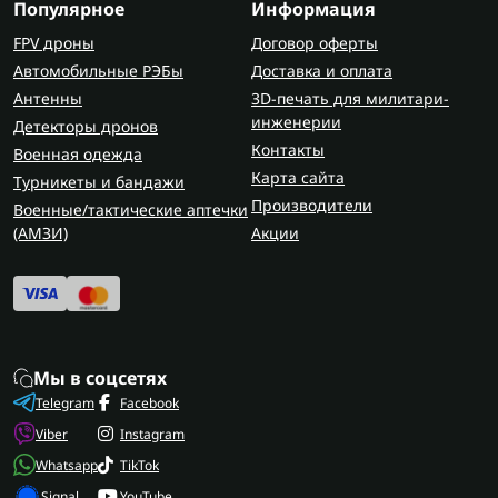
Популярное
Информация
FPV дроны
Договор оферты
Автомобильные РЭБы
Доставка и оплата
Антенны
3D-печать для милитари-
инженерии
Детекторы дронов
Контакты
Военная одежда
Карта сайта
Турникеты и бандажи
Производители
Военные/тактические аптечки
(AMЗИ)
Акции
Мы в соцсетях
Telegram
Facebook
Viber
Instagram
Whatsapp
TikTok
Signal
YouTube