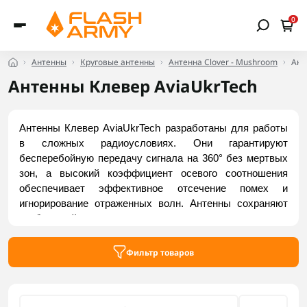
0
Антенны
Круговые антенны
Антенна Clover - Mushroom
Ант
Антенны Клевер AviaUkrTech
Антенны Клевер AviaUkrTech разработаны для работы 
в сложных радиоусловиях. Они гарантируют 
бесперебойную передачу сигнала на 360° без мертвых 
зон, а высокий коэффициент осевого соотношения 
обеспечивает эффективное отсечение помех и 
игнорирование отраженных волн. Антенны сохраняют 
стабильный уровень сигнала даже при активном 
маневрировании. Крепкий защитный корпус 
«Mushroom» надежно защищает геометрию лепестков 
Фильтр товаров
во время ударов и жестких посадок. Заказать 
доступные модели можно на Flash Army.