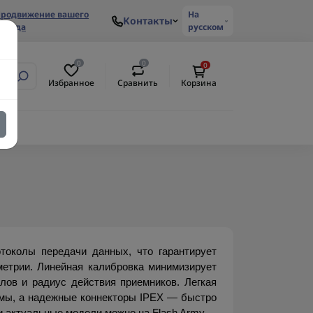
родвижение вашего
На
Контакты
ренда
русском
0
0
0
Избранное
Сравнить
Корзина
околы передачи данных, что гарантирует 
етрии. Линейная калибровка минимизирует 
ов и радиус действия приемников. Легкая 
мы, а надежные коннекторы IPEX — быстро 