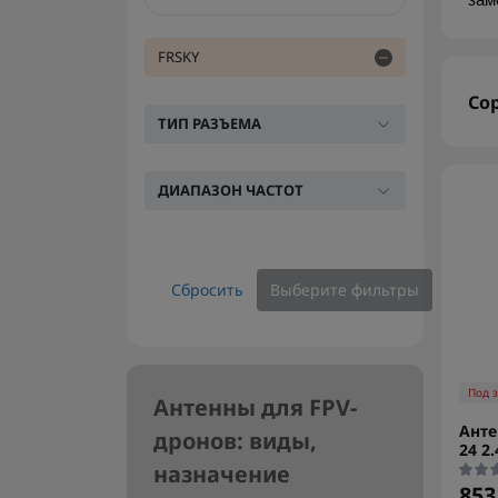
зам
FRSKY
Со
ТИП РАЗЪЕМА
ДИАПАЗОН ЧАСТОТ
Сбросить
Выберите фильтры
Под 
Антенны для FPV-
Анте
дронов: виды,
24 2
назначение
853