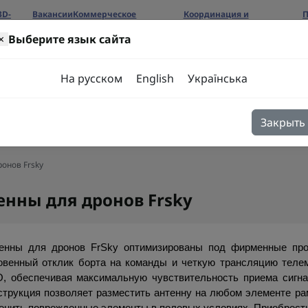
3D-
Вакансии
Коммерческое
Координация и
П
предложение
сотрудничество
б
×
Выберите язык сайта
ров
На русском
English
Українська
Закрыть
я
Блог
Контакты
онов Frsky
енны для дронов Frsky
енны для дронов FrSky оптимизированы под фирменные прот
овенный отклик борта на команды и четкую трансляцию телем
, обеспечивая максимальную чувствительность приема сигнал
струкция позволяет разместить антенну на любом элементе ра