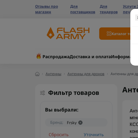
Отзывы про
Для
Для
Услуги 
магазин
поставщиков
тендеров
печати
Каталог това
Распродажа
Доставка и оплата
Информаци
Антенны
Антенны для дронов
Антенны для др
Ант
Фильтр товаров
Вы выбрали:
Ант
мгн
Бренд:
Frsky
КСО
кон
Сбросить
Уточнить