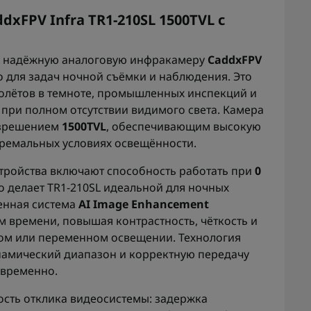
xFPV Infra TR1-210SL 1500TVL с
и надёжную аналоговую инфракамеру
CaddxFPV
о для задач ночной съёмки и наблюдения. Это
олётов в темноте, промышленных инспекций и
а при полном отсутствии видимого света. Камера
азрешением
1500TVL
, обеспечивающим высокую
ремальных условиях освещённости.
тройства включают способность работать при
0
о делает TR1-210SL идеальной для ночных
енная система
AI Image Enhancement
м времени, повышая контрастность, чёткость и
бом или переменном освещении. Технология
амический диапазон и корректную передачу
овременно.
ость отклика видеосистемы: задержка