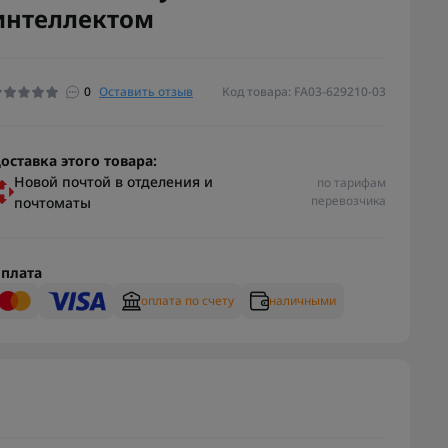
интеллектом
0
Оставить отзыв
Код товара: FA03-629210-03
оставка этого товара:
Новой почтой в отделения и
по тарифам
перевозчика
почтоматы
плата
оплата по счету
наличными