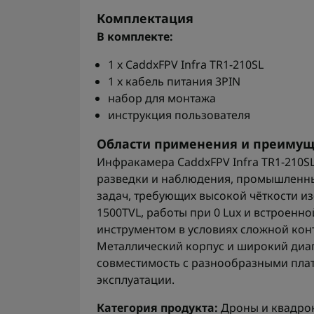
Комплектация
В комплекте:
1 x CaddxFPV Infra TR1-210SL
1 x кабель питания 3PIN
набор для монтажа
инструкция пользователя
Области применения и преимущ
Инфракамера CaddxFPV Infra TR1-210SL
разведки и наблюдения, промышленны
задач, требующих высокой чёткости и
1500TVL, работы при 0 Lux и встроенн
инструментом в условиях сложной кон
Металлический корпус и широкий диап
совместимость с разнообразными пла
эксплуатации.
Категория продукта:
Дроны и квадрок