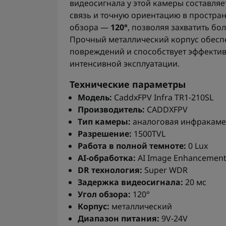
видеосигнала у этой камеры составляе
связь и точную ориентацию в простран
обзора —
120°
, позволяя захватить б
Прочный металлический корпус обесп
повреждений и способствует эффектив
интенсивной эксплуатации.
Технические параметры
Модель:
CaddxFPV Infra TR1-210SL
Производитель:
CADDXFPV
Тип камеры:
аналоговая инфракамер
Разрешение:
1500TVL
Работа в полной темноте:
0 Lux
AI-обработка:
AI Image Enhancemen
DR технология:
Super WDR
Задержка видеосигнала:
20 мс
Угол обзора:
120°
Корпус:
металлический
Диапазон питания:
9V-24V