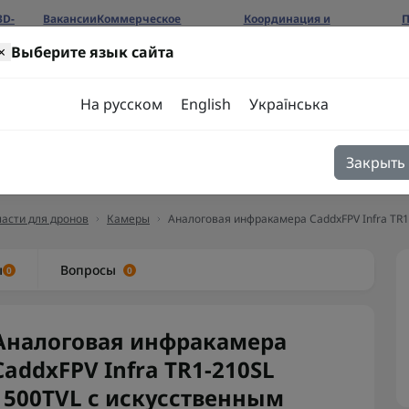
3D-
Вакансии
Коммерческое
Координация и
П
предложение
сотрудничество
б
×
Выберите язык сайта
ров
На русском
English
Українська
Закрыть
я
Блог
Контакты
асти для дронов
Камеры
Аналоговая инфракамера CaddxFPV Infra TR1
ы
Вопросы
0
0
Аналоговая инфракамера
CaddxFPV Infra TR1-210SL
1500TVL с искусственным