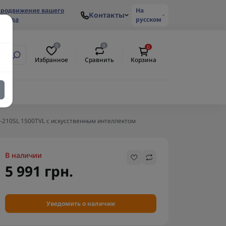
родвижение вашего
На
Контакты
ренда
русском
0
0
0
Избранное
Сравнить
Корзина
-210SL 1500TVL с искусственным интеллектом
В наличии
5 991 грн.
Уведомить о наличии