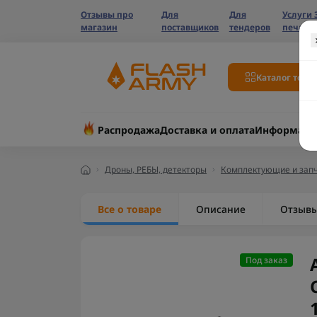
Отзывы про
Для
Для
Услуги 
магазин
поставщиков
тендеров
печати
Каталог това
Распродажа
Доставка и оплата
Информаци
Дроны, РЕБЫ, детекторы
Комплектующие и запч
Все о товаре
Описание
Отзыв
Под заказ