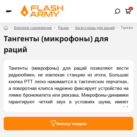
0
Военное снаряжение
Рации
Аксессуары для раций
Тангенты
Тангенты (микрофоны) для
раций
Тангенты (микрофоны) для раций позволяют вести 
радиообмен, не извлекая станцию ​​из итога. Большая 
кнопка PTT легко нажимается в тактических перчатках, 
а поворотная клипса надежно фиксирует устройство на 
лямке бронежилета или рюкзака. Микрофоны-динамики 
гарантируют четкий звук в условиях шума, имеют 
защиту от пыли и влаги и оснащены аудиовыходом 3.5 
мм для подключения наушников, что критично для 
тактической маскировки. Купить доступные модели 
Фильтр товаров
можно во Flash Army.