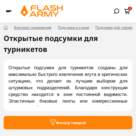
0
Военное снаряжение
Подсумки и сумки
Подсумки для турнике
Открытые подсумки для
турникетов
Открытые подсумки для турникетов созданы для 
максимально быстрого извлечения жгута в критических 
ситуациях, что делает их лучшим выбором для 
штурмовых подразделений. Благодаря конструкции 
средство находится в зоне постоянной видимости. 
Эластичные боковые ленты или компрессионные 
шнуры обеспечивают надежную фиксацию 
содержимого во время активных действий и делают 
невозможным случайное выпадение. Прочные 
Фильтр товаров
материалы устойчивы к износу и повреждениям. 
Заказать актуальные модели можно на Flash Army.