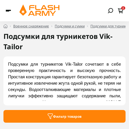
0
Военное снаряжение
Подсумки и сумки
Подсумки для турнике
Подсумки для турникетов Vik-
Tailor
Подсумки для турникетов Vik-Tailor сочетают в себе 
проверенную практичность и высокую прочность. 
Простая конструкция гарантирует безотказную работу и 
интуитивное извлечение жгута одной рукой, не теряя ни 
секунды. Водоотталкивающие материалы и плотные 
липучки эффективно защищают содержание пыли, 
грязи и влаги. Усиленные стропы системы MOLLE 
позволяют быстро и надежно закрепить подсумок на 
экипировке без люфта. Купить надежные модели можно 
Фильтр товаров
во Flash Army.