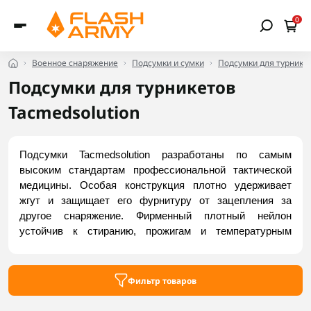
0
Военное снаряжение
Подсумки и сумки
Подсумки для турнике
Подсумки для турникетов
Tacmedsolution
Подсумки Tacmedsolution разработаны по самым 
высоким стандартам профессиональной тактической 
медицины. Особая конструкция плотно удерживает 
жгут и защищает его фурнитуру от зацепления за 
другое снаряжение. Фирменный плотный нейлон 
устойчив к стиранию, прожигам и температурным 
перепадам, что гарантирует долговечность изделия. 
Система крепления обеспечивает стабильную 
фиксацию подсумка на экипировке без малейшего 
Фильтр товаров
люфта. Купить надежные модели можно во Flash Army.