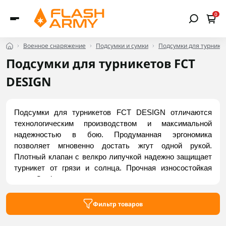
0
Военное снаряжение
Подсумки и сумки
Подсумки для турнике
Подсумки для турникетов FCT
DESIGN
Подсумки для турникетов FCT DESIGN отличаются 
технологическим производством и максимальной 
надежностью в бою. Продуманная эргономика 
позволяет мгновенно достать жгут одной рукой. 
Плотный клапан с велкро липучкой надежно защищает 
турникет от грязи и солнца. Прочная износостойкая 
ткань Cordura выдерживает строгие полевые условия, а 
встроенные стропы MOLLE обеспечивают плотную 
посадку на экипировке без люфта. Купить надежные 
Фильтр товаров
модели можно во Flash Army.