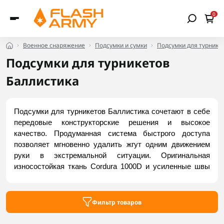
0
Военное снаряжение
Подсумки и сумки
Подсумки для турнике
Подсумки для турникетов
Баллистика
Подсумки для турникетов Баллистика сочетают в себе 
передовые конструкторские решения и высокое 
качество. Продуманная система быстрого доступа 
позволяет мгновенно удалить жгут одним движением 
руки в экстремальной ситуации. Оригинальная 
износостойкая ткань Cordura 1000D и усиленные швы 
надежно защищают содержимое от грязи и 
механических повреждений. Фирменный безкнопочный 
крепеж MOLLE гарантирует жесткую фиксацию 
Фильтр товаров
подсумка на экипировке без люфта. Купить надежные 
модели можно у Flash Army.