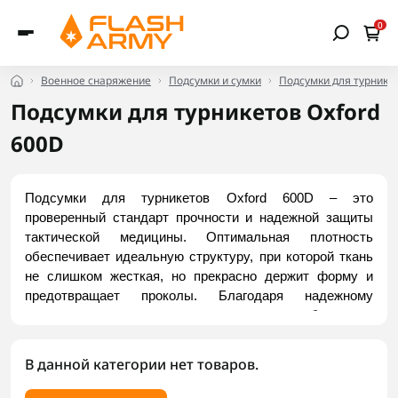
0
Военное снаряжение
Подсумки и сумки
Подсумки для турнике
Подсумки для турникетов Oxford
600D
Подсумки для турникетов Oxford 600D – это 
проверенный стандарт прочности и надежной защиты 
тактической медицины. Оптимальная плотность 
обеспечивает идеальную структуру, при которой ткань 
не слишком жесткая, но прекрасно держит форму и 
предотвращает проколы. Благодаря надежному 
внутреннему покрытию материал полностью блокирует 
влагу и грязь, оставаясь эластичным даже на морозе. 
Это практичный выбор для ежедневной эксплуатации. 
В данной категории нет товаров.
Заказать надежные модели можно на Flash Army